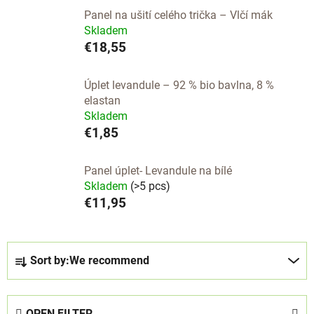
Panel na ušití celého trička – Vlčí mák
Skladem
€18,55
Úplet levandule – 92 % bio bavlna, 8 %
elastan
Skladem
€1,85
Panel úplet- Levandule na bílé
Skladem
(>5 pcs)
€11,95
P
Sort by:
We recommend
r
o
d
OPEN FILTER