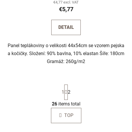
€4,77 excl. VAT
€5,77
DETAIL
Panel teplákoviny o velikosti 44x54cm se vzorem pejska
a kočičky. Složení: 90% bavlna, 10% elastan Šíře: 180cm
Gramáž: 260g/m2
P
1
2
a
g
i
26
items total
L
n
i
a
TOP
s
t
t
i
o