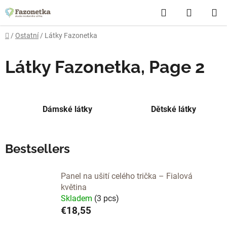
Skip
Search
SHOPP
to
content
CART
Home
/
Ostatní
/
Látky Fazonetka
Látky Fazonetka
, Page 2
Dámské látky
Dětské látky
Bestsellers
Panel na ušití celého trička – Fialová
květina
Skladem
(3 pcs)
€18,55