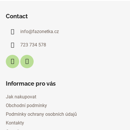
i
F
n
n
o
g
Contact
o
c
t
o
info
@
fazonetka.cz
n
e
t
r
r
723 734 578
o
l
s
Informace pro vás
Jak nakupovat
Obchodní podmínky
Podmínky ochrany osobních údajů
Kontakty