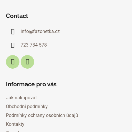
F
o
Contact
o
t
info
@
fazonetka.cz
e
r
723 734 578
Informace pro vás
Jak nakupovat
Obchodní podmínky
Podmínky ochrany osobních údajů
Kontakty