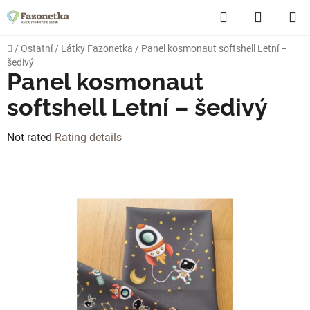
Skip
Search
SHOPP
to
content
CART
Home
/
Ostatní
/
Látky Fazonetka
/
Panel kosmonaut softshell Letní –
šedivý
Panel kosmonaut
softshell Letní – šedivý
The
Not rated
Rating details
average
product
rating
is
0,0
out
of
5
stars.