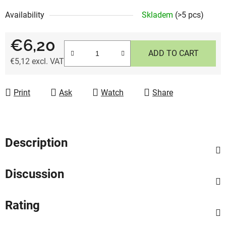
Availability
Skladem
(>5 pcs)
€6,20
ADD TO CART
€5,12 excl. VAT
Measure price:
Print
Ask
Watch
Share
Description
Discussion
Rating