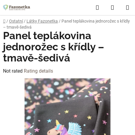
Skip
Search
SHOPP
to
content
CART
Home
/
Ostatní
/
Látky Fazonetka
/
Panel teplákovina jednorožec s křídly
– tmavě-šedivá
Panel teplákovina
jednorožec s křídly –
tmavě-šedivá
The
Not rated
Rating details
average
product
rating
is
0,0
out
of