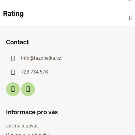
Rating
F
o
Contact
o
t
info
@
fazonetka.cz
e
r
723 734 578
Informace pro vás
Jak nakupovat
Obchodní podmínky