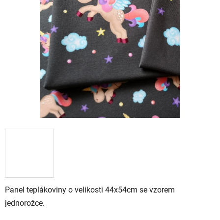
5
stars.
Panel teplákoviny o velikosti 44x54cm se vzorem
jednorožce.