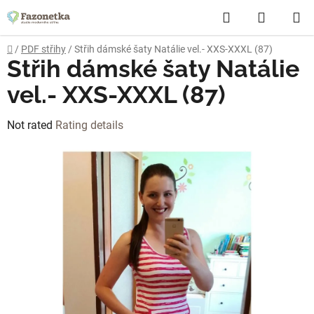
Skip
Search
SHOPP
to
content
CART
Home
/
PDF střihy
/
Střih dámské šaty Natálie vel.- XXS-XXXL (87)
Střih dámské šaty Natálie
vel.- XXS-XXXL (87)
The
Not rated
Rating details
average
product
rating
is
0,0
out
of
5
stars.