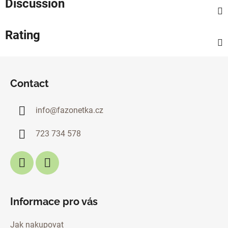
Discussion
Rating
F
o
Contact
o
t
info
@
fazonetka.cz
e
r
723 734 578
Informace pro vás
Jak nakupovat