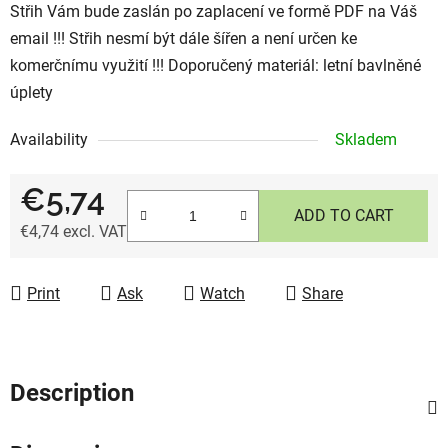
Střih Vám bude zaslán po zaplacení ve formě PDF na Váš
email !!! Střih nesmí být dále šířen a není určen ke
komerčnímu využití !!! Doporučený materiál: letní bavlněné
úplety
Availability
Skladem
€5,74
ADD TO CART
€4,74 excl. VAT
Measure price:
Print
Ask
Watch
Share
Description