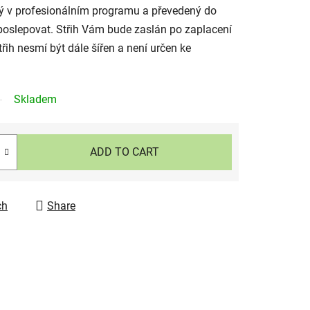
vaný v profesionálním programu a převedený do
a poslepovat. Střih Vám bude zaslán po zaplacení
řih nesmí být dále šířen a není určen ke
Skladem
ADD TO CART
ch
Share