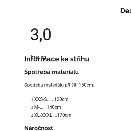
Des
3,0
The
average
1 rating
Informace ke střihu
product
rating
is
Spotřeba materiálu
3,0
out
of
Spotřeba materiálu při šíři 150cm:
5
stars.
XXS-S..... 120cm
M-L....140cm
XL-XXXL....170cm
Náročnost