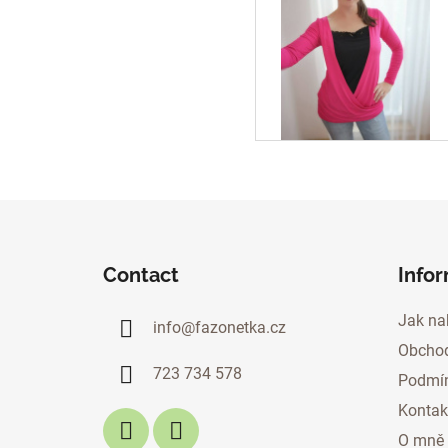
F
o
Contact
Info
o
t
Jak na
info
@
fazonetka.cz
e
Obchod
r
723 734 578
Podmín
Kontak
O mně