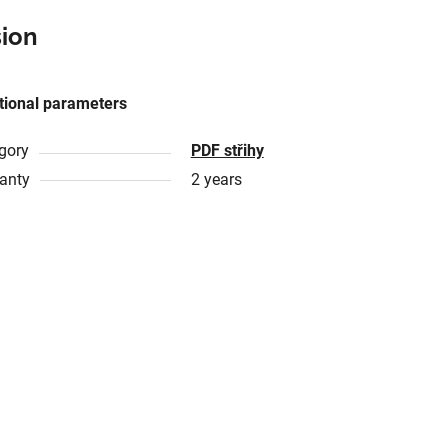
sion
tional parameters
gory
PDF střihy
anty
2 years