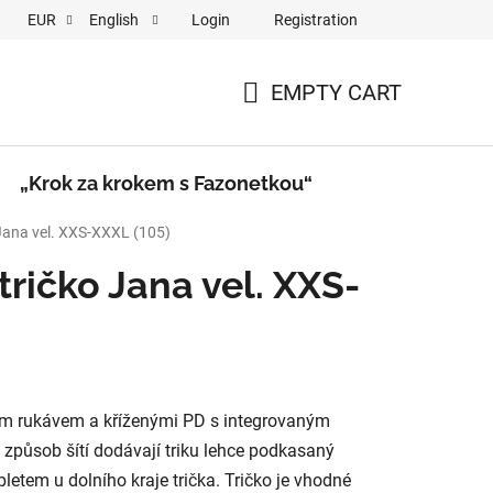
Login
Registration
EUR
English
a krokem s Fazonetkou“
Videa
EMPTY CART
SHOPPING
CART
„Krok za krokem s Fazonetkou“
 Jana vel. XXS-XXXL (105)
tričko Jana vel. XXS-
hým rukávem a kříženými PD s integrovaným
a způsob šítí dodávají triku lehce podkasaný
pletem u dolního kraje trička. Tričko je vhodné