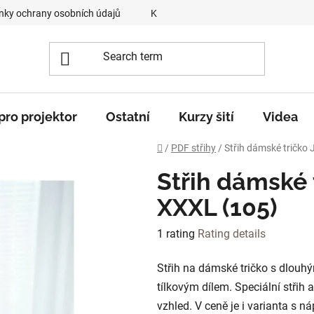
ky ochrany osobních údajů
Kontakty
O mně
„Krok z
 pro projektor
Ostatní
Kurzy šití
Videa
Home
/
PDF střihy
/
Střih dámské tričko
Střih dámské 
XXXL (105)
The
1 rating
Rating details
average
Střih na dámské tričko s dlou
product
tílkovým dílem. Speciální střih 
rating
vzhled. V ceně je i varianta s ná
is