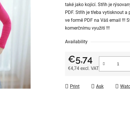
také jako kojící. Střih je rýso
3,0
PDF. Střih je třeba vytisknout 
out
ve formě PDF na Váš email !!! St
of
komerčnímu využití !!!
5
stars.
Availability
€5,74
€4,74 excl. VAT
Measure price:
Print
Ask
Wat