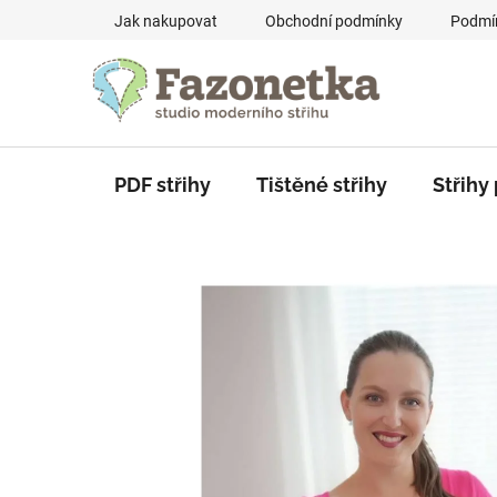
Skip
Jak nakupovat
Obchodní podmínky
Podmín
to
content
PDF střihy
Tištěné střihy
Střihy