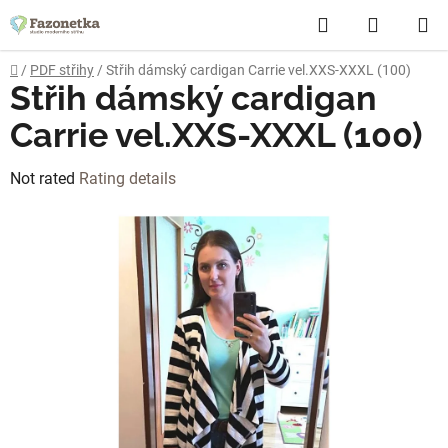
Skip
Search
SHOPP
to
content
CART
Home
/
PDF střihy
/
Střih dámský cardigan Carrie vel.XXS-XXXL (100)
Střih dámský cardigan
Carrie vel.XXS-XXXL (100)
The
Not rated
Rating details
average
product
rating
is
0,0
out
of
5
stars.