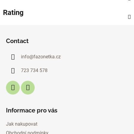
Rating
F
o
Contact
o
t
info
@
fazonetka.cz
e
r
723 734 578
Informace pro vás
Jak nakupovat
Obchodní podmínky