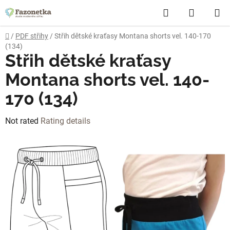
Skip
Search
SHOPP
to
content
CART
Home
/
PDF střihy
/
Střih dětské kraťasy Montana shorts vel. 140-170
(134)
Střih dětské kraťasy
Montana shorts vel. 140-
170 (134)
The
Not rated
Rating details
average
product
rating
is
0,0
out
of