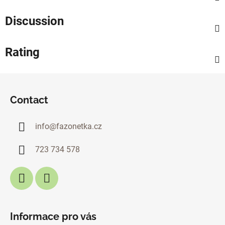
Discussion
Rating
F
o
Contact
o
t
info
@
fazonetka.cz
e
r
723 734 578
Informace pro vás