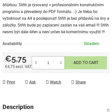
šňůrkou. Střih je rýsovaný v profesionálním konstrukčním
programu a převedený do PDF formátu. :-) Je třeba ho
vytisknout na A4 a poslepovat! Střih je bez přídavků na švy a
záložky. Střih bude po zaplacení zaslán na váš email !!! Střih
nesmí být dále šířen a není určen ke komerčnímu využití !!!
Availability
Skladem
€5,75
ADD TO CART
€4,75 excl. VAT
Measure price:
Print
Ask
Watch
Share
Description