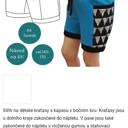
5
stars.
Střih na dětské kraťasy s kapsou v bočním švu. Kraťasy jsou
u dolního kraje zakončené do nápletu. V pase jsou také
zakončené do nápletu s vloženou gumou a stahovací