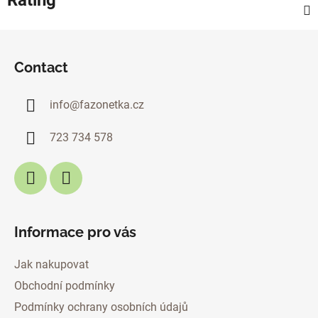
F
o
Contact
o
t
info
@
fazonetka.cz
e
r
723 734 578
Informace pro vás
Jak nakupovat
Obchodní podmínky
Podmínky ochrany osobních údajů