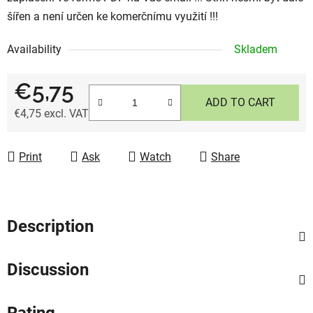
šířen a není určen ke komerčnímu využití !!!
Availability
Skladem
€5,75
ADD TO CART
€4,75 excl. VAT
Measure price:
Print
Ask
Watch
Share
Description
Discussion
Rating