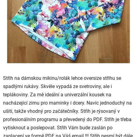
stars.
Střih na dámskou mikinu/rolák lehce oversize střihu se
spadlými rukávy. Skvěle vypadá ze svetroviny, ale i
teplákoviny. Za mě ideální a univerzální kousek na
nacházející zimu pro maminky i dcery. Navíc jednoduchý na
ušití, takže vhodný pro začátečníky. Střih je rýsovaný v
profesionálním programu a převedený do PDF. Střih je třeba
vytisknout a poslepovat. Střih Vám bude zaslán po
zaplacení ve formě PDF na Váš email !!! Střih nesmí být dále