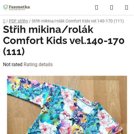
Skip
Search
SHOPP
to
content
CART
Home
/
PDF střihy
/
Střih mikina/rolák Comfort Kids vel.140-170 (111)
Střih mikina/rolák
Comfort Kids vel.140-170
(111)
The
Not rated
Rating details
average
product
rating
is
0,0
out
of
5