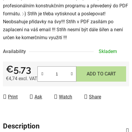
profesionálním konstrukčním programu a převedený do PDF
formátu. :-) Střih je třeba vytisknout a poslepovat!
Neobsahuje přídavky na švy!!! Střih v PDF zasílám po
zaplacení na váš email !!! Střih nesmí být dále šířen a není
určen ke komerčnímu využití !!!
Availability
Skladem
€5,73
ADD TO CART
€4,74 excl. VAT
Measure price:
Print
Ask
Watch
Share
Description