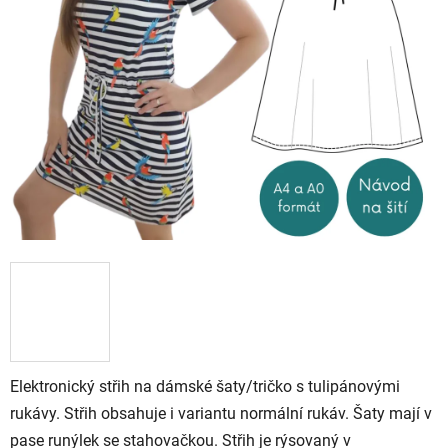
5
stars.
Elektronický střih na dámské šaty/tričko s tulipánovými
rukávy. Střih obsahuje i variantu normální rukáv. Šaty mají v
pase runýlek se stahovačkou. Střih je rýsovaný v