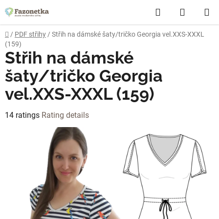
Skip
Search
SHOPP
to
content
CART
Home
/
PDF střihy
/
Střih na dámské šaty/tričko Georgia vel.XXS-XXXL
(159)
Střih na dámské
šaty/tričko Georgia
vel.XXS-XXXL (159)
The
14 ratings
Rating details
average
product
rating
is
4,4
out
of