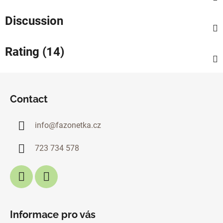
Discussion
Rating (14)
F
o
Contact
o
t
info
@
fazonetka.cz
e
r
723 734 578
Informace pro vás