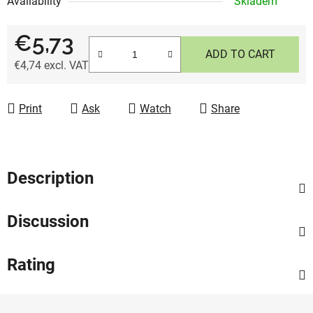
Availability
Skladem
€5,73
ADD TO CART
€4,74 excl. VAT
Measure price:
Print
Ask
Watch
Share
Description
Discussion
Rating
F