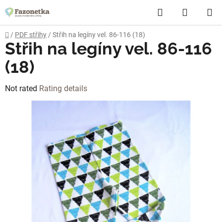
Skip
Search
SHOPP
to
content
CART
Home
/
PDF střihy
/
Střih na legíny vel. 86-116 (18)
Střih na legíny vel. 86-116
(18)
The
Not rated
Rating details
average
product
rating
is
0,0
out
of
5
stars.