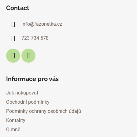
o
Contact
o
t
info
@
fazonetka.cz
e
r
723 734 578
Informace pro vás
Jak nakupovat
Obchodní podmínky
Podmínky ochrany osobních údajů
Kontakty
O mně