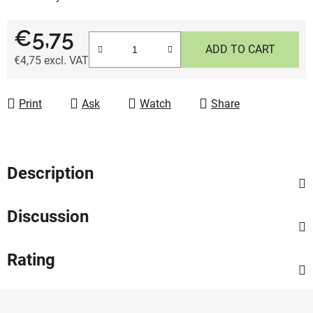
€5,75
ADD TO CART
€4,75 excl. VAT
Measure price:
Print
Ask
Watch
Share
Description
Discussion
Rating
F