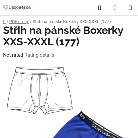
Skip
Search
SHOPP
to
content
CART
Home
/
PDF střihy
/
Střih na pánské Boxerky XXS-XXXL (177)
Střih na pánské Boxerky
XXS-XXXL (177)
The
Not rated
Rating details
average
product
rating
is
0,0
out
of
5
stars.