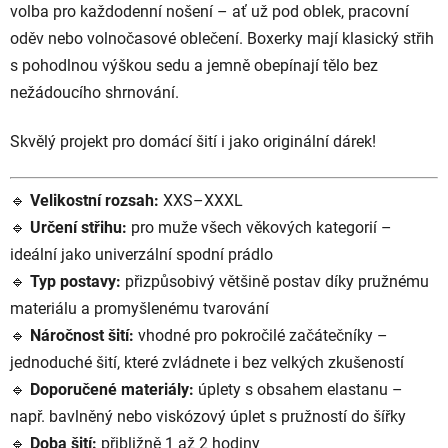
volba pro každodenní nošení – ať už pod oblek, pracovní
oděv nebo volnočasové oblečení. Boxerky mají klasický střih
s pohodlnou výškou sedu a jemně obepínají tělo bez
nežádoucího shrnování.
Skvělý projekt pro domácí šití i jako originální dárek!
🔹
Velikostní rozsah:
XXS–XXXL
🔹
Určení střihu:
pro muže všech věkových kategorií –
ideální jako univerzální spodní prádlo
🔹
Typ postavy:
přizpůsobivý většině postav díky pružnému
materiálu a promyšlenému tvarování
🔹
Náročnost šití:
vhodné pro pokročilé začátečníky –
jednoduché šití, které zvládnete i bez velkých zkušeností
🔹
Doporučené materiály:
úplety s obsahem elastanu –
např. bavlněný nebo viskózový úplet s pružností do šířky
🔹
Doba šití:
přibližně 1 až 2 hodiny