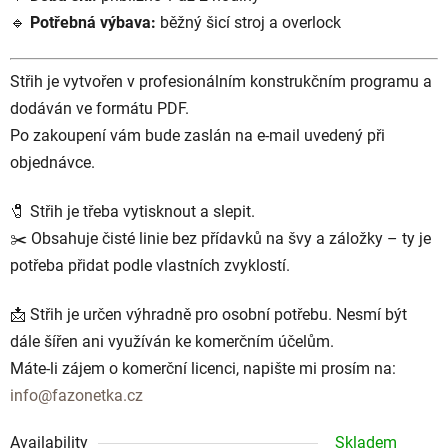
🔹
Potřebná výbava:
běžný šicí stroj a overlock
Střih je vytvořen v profesionálním konstrukčním programu a
dodáván ve formátu PDF.
Po zakoupení vám bude zaslán na e-mail uvedený při
objednávce.
🧷 Střih je třeba vytisknout a slepit.
✂️ Obsahuje čisté linie bez přídavků na švy a záložky – ty je
potřeba přidat podle vlastních zvyklostí.
📩 Střih je určen výhradně pro osobní potřebu. Nesmí být
dále šířen ani využíván ke komerčním účelům.
Máte-li zájem o komerční licenci, napište mi prosím na:
info@fazonetka.cz
Availability
Skladem