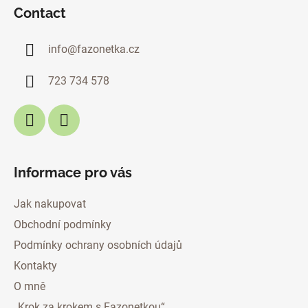
o
Contact
o
t
info
@
fazonetka.cz
e
r
723 734 578
Informace pro vás
Jak nakupovat
Obchodní podmínky
Podmínky ochrany osobních údajů
Kontakty
O mně
„Krok za krokem s Fazonetkou“