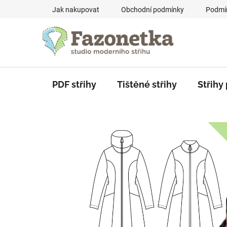
Skip
Jak nakupovat
Obchodní podmínky
Podmín
to
content
PDF střihy
Tištěné střihy
Střihy