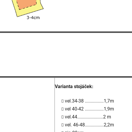
Varianta stojáček:
vel.34-38 ................1,7m
vel 40-42 ................1,9m
vel.44......................2 m
vel. 46-48................2,2m