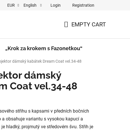
Login
Registration
EUR
English
a krokem s Fazonetkou“
Videa
EMPTY CART
SHOPPING
CART
„Krok za krokem s Fazonetkou“
rojektor dámský kabátek Dream Coat vel.34-48
jektor dámský
m Coat vel.34-48
sového střihu s kapsami v předních bočních
p a obsahuje variantu s vysokou kapucí a
l je hladký, projmutý ve středovém švu.
Střih je