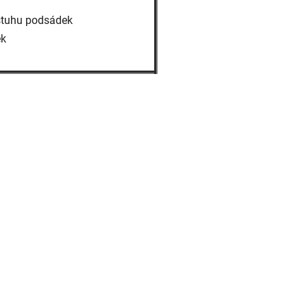
ýstuhu podsádek
ek