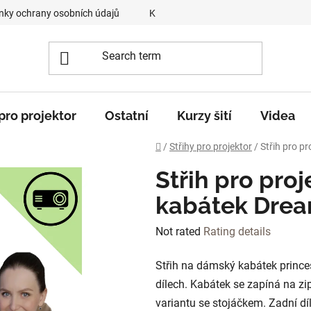
ky ochrany osobních údajů
Kontakty
O mně
„Krok z
 pro projektor
Ostatní
Kurzy šití
Videa
Home
/
Střihy pro projektor
/
Střih pro p
Střih pro pro
kabátek Drea
The
Not rated
Rating details
average
Střih na dámský kabátek prince
product
dílech. Kabátek se zapíná na zi
rating
variantu se stojáčkem. Zadní dí
is