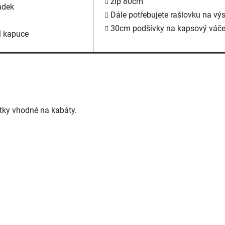
zip 80cm
ádek
Dále potřebujete rašlovku na v
30cm podšívky na kapsový váč
í kapuce
látky vhodné na kabáty.