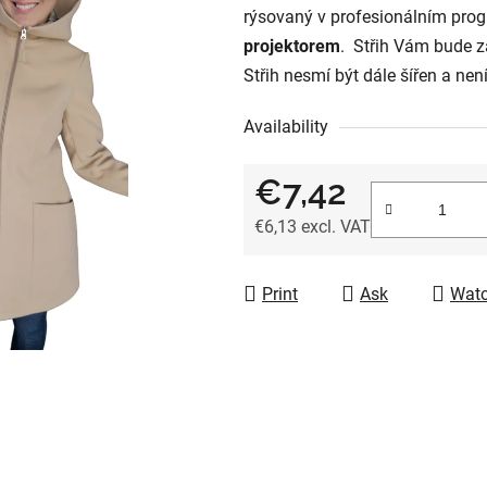
rýsovaný v profesionálním pro
0,0
projektorem
. Střih Vám bude z
out
Střih nesmí být dále šířen a nen
of
5
Availability
stars.
€7,42
€6,13 excl. VAT
Measure price:
Print
Ask
Wat