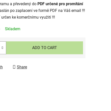
gramu a převedený do
PDF určené pro promítání
aslán po zaplacení ve formě PDF na Váš email !!!
í určen ke komerčnímu využití !!!
Skladem
ADD TO CART
ch
Share