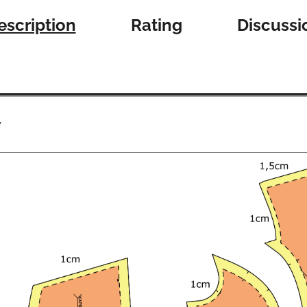
escription
Rating
Discussi
y