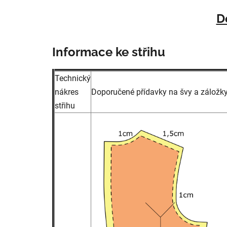
D
Informace ke střihu
Technický
nákres
Doporučené přídavky na švy a záložk
střihu