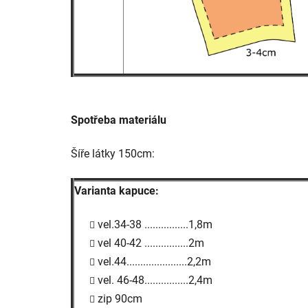
Spotřeba materiálu
Šíře látky 150cm:
Varianta kapuce:
vel.34-38 ................1,8m
vel 40-42 ................2m
vel.44......................2,2m
vel. 46-48................2,4m
zip 90cm