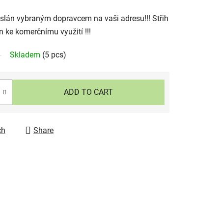
slán vybraným dopravcem na vaši adresu!!! Střih
n ke komerčnímu využití !!!
Skladem
(5 pcs)
ADD TO CART
ch
Share