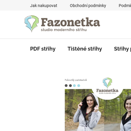
Skip
Jak nakupovat
Obchodní podmínky
Podmín
to
content
PDF střihy
Tištěné střihy
Střihy