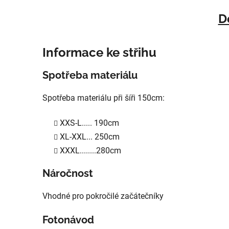
D
Informace ke střihu
Spotřeba materiálu
Spotřeba materiálu při šíři 150cm:
XXS-L..... 190cm
XL-XXL... 250cm
XXXL........280cm
Náročnost
Vhodné pro pokročilé začátečníky
Fotonávod