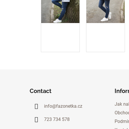
F
o
Contact
Info
o
t
Jak na
info
@
fazonetka.cz
e
Obchod
r
723 734 578
Podmín