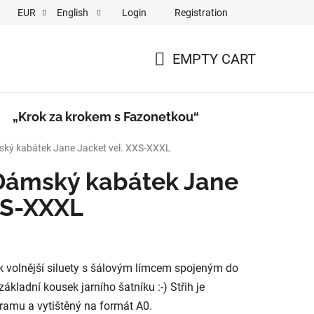
Login
Registration
EUR
English
a krokem s Fazonetkou“
Videa
EMPTY CART
SHOPPING
CART
„Krok za krokem s Fazonetkou“
mský kabátek Jane Jacket vel. XXS-XXXL
 Dámský kabátek Jane
XS-XXXL
k volnější siluety s šálovým límcem spojeným do
základní kousek jarního šatníku :-) Střih je
ramu a vytištěný na formát A0.