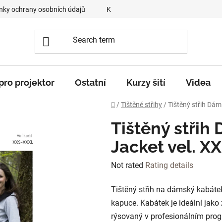
ky ochrany osobních údajů
Kontakty
O mně
„Krok z
 pro projektor
Ostatní
Kurzy šití
Videa
Home
/
Tištěné střihy
/
Tištěný střih Dá
Tištěný střih
Jacket vel. X
The
Not rated
Rating details
average
Tištěný střih na dámský kabáte
product
kapuce. Kabátek je ideální jako 
rating
rýsovaný v profesionálním prog
is