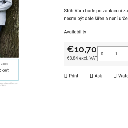
0,0
Střih Vám bude po zaplacení za
out
nesmí být dále šířen a není urče
of
5
Availability
stars.
€10,70
€8,84 excl. VAT
Measure price:
Print
Ask
Wat