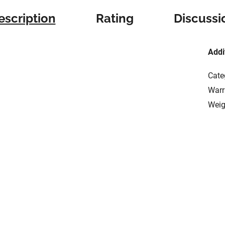
escription
Rating
Discussi
Addi
Cate
Warr
Weig