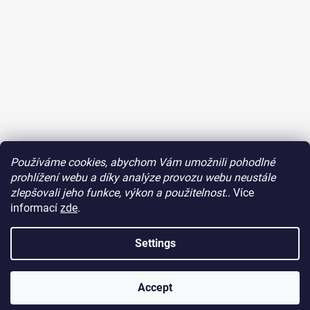
Používáme cookies, abychom Vám umožnili pohodlné
Follow on Instagram
prohlížení webu a díky analýze provozu webu neustále
zlepšovali jeho funkce, výkon a použitelnost
.. Více
Facebook
informací
zde
.
Settings
Accept
Created by Shoptet
Copyright 2026
Fazonetka
. All rights reserved.