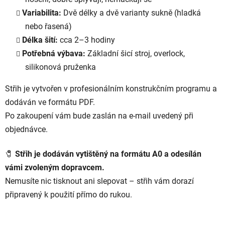
Variabilita:
Dvě délky a dvě varianty sukně (hladká
nebo řasená)
Délka šití:
cca 2–3 hodiny
Potřebná výbava:
Základní šicí stroj, overlock,
silikonová pruženka
Střih je vytvořen v profesionálním konstrukčním programu a
dodáván ve formátu PDF.
Po zakoupení vám bude zaslán na e-mail uvedený při
objednávce.
🧷
Střih je dodáván vytištěný na formátu A0 a odesílán
vámi zvoleným dopravcem.
Nemusíte nic tisknout ani slepovat – střih vám dorazí
připravený k použití přímo do rukou.