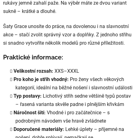
rukávy jemně zahalí paže. Na výběr máte ze dvou variant
sukně – krátké a dlouhé.
Šaty Grace unosíte do práce, na dovolenou i na slavnostní
akce – stačí zvolit správný vzor a doplňky. Z jednoho střihu
si snadno vytvoříte několik modelů pro různé příležitosti.
Praktické informace:
Velikostní rozsah:
XXS–XXXL
Pro koho je střih vhodný:
Pro ženy všech věkových
kategorií, ideální na běžné nošení i slavnostní události
Typ postavy:
Lichotivý střih sedne většině typů postav
– řasená varianta skvěle padne i plnějším křivkám
Náročnost šití:
Vhodné i pro začátečnice – s
podrobným návodem vše hravě zvládnete
Doporučené materiály:
Lehké úplety – příjemné na
nošení, dobře splývají, nemačkají se