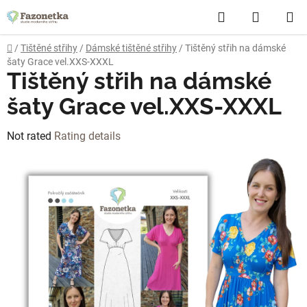
Skip
Search
SHOPP
to
content
CART
Home
/
Tištěné střihy
/
Dámské tištěné střihy
/
Tištěný střih na dámské
šaty Grace vel.XXS-XXXL
Tištěný střih na dámské
šaty Grace vel.XXS-XXXL
The
Not rated
Rating details
average
product
rating
is
0,0
out
of
5
stars.