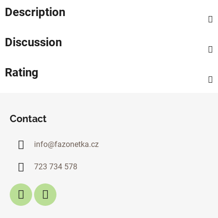
Description
Discussion
Rating
F
o
Contact
o
t
info
@
fazonetka.cz
e
r
723 734 578