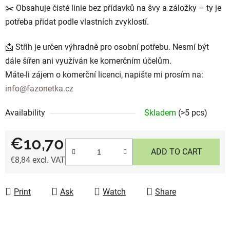
✂️ Obsahuje čisté linie bez přídavků na švy a záložky – ty je
potřeba přidat podle vlastních zvyklostí.
📩 Střih je určen výhradně pro osobní potřebu. Nesmí být
dále šířen ani využíván ke komerčním účelům.
Máte-li zájem o komerční licenci, napište mi prosím na:
info@fazonetka.cz
Availability
Skladem
(>5 pcs)
€10,70
ADD TO CART
€8,84 excl. VAT
Measure price:
Print
Ask
Watch
Share