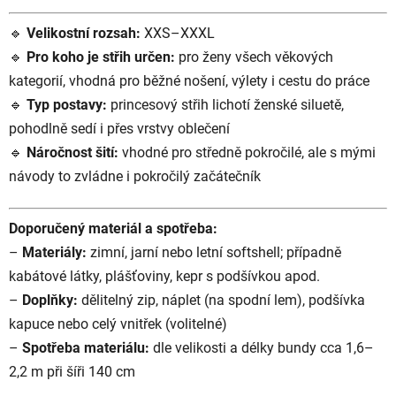
🔹
Velikostní rozsah:
XXS–XXXL
🔹
Pro koho je střih určen:
pro ženy všech věkových
kategorií, vhodná pro běžné nošení, výlety i cestu do práce
🔹
Typ postavy:
princesový střih lichotí ženské siluetě,
pohodlně sedí i přes vrstvy oblečení
🔹
Náročnost šití:
vhodné pro středně pokročilé, ale s mými
návody to zvládne i pokročilý začátečník
Doporučený materiál a spotřeba:
–
Materiály:
zimní, jarní nebo letní softshell; případně
kabátové látky, plášťoviny, kepr s podšívkou apod.
–
Doplňky:
dělitelný zip, náplet (na spodní lem), podšívka
kapuce nebo celý vnitřek (volitelné)
–
Spotřeba materiálu:
dle velikosti a délky bundy cca 1,6–
2,2 m při šíři 140 cm