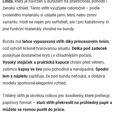
Linda
, který je navržen s důrazem na praktičnost, pohodlí i
ženský vzhled. Tento střih využijete celoročně – podle
zvoleného materiálu si ušijete jarní, letní, nebo zimní
variantu. Hodí se nejen pro softshell, ale i pro kabátoviny či
jiné funkční materiály vhodné na bundy.
Bunda má
lehce vypasovaný střih díky princesovým švům
,
což vytváří krásně tvarovanou siluetu.
Délka pod zadeček
poskytuje dostatečné krytí i v chladnějším počasí.
Vysoký stojáček a praktická kapuce
chrání před větrem,
zatímco
kapsy ve švu
jsou pohodlné a nenápadné.
Spodní
lem z nápletu
zajišťuje, že pod bundu nefouká, a dodává
modelu sportovně-elegantní vzhled.
Tištěný střih je skvělou volbou pro švadlenky, které preferují
papírový formát –
stačí střih překreslit na průhledný papír a
můžete se rovnou pustit do práce.