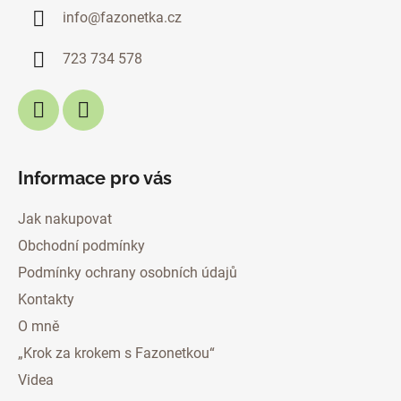
t
info
@
fazonetka.cz
e
r
723 734 578
Informace pro vás
Jak nakupovat
Obchodní podmínky
Podmínky ochrany osobních údajů
Kontakty
O mně
„Krok za krokem s Fazonetkou“
Videa