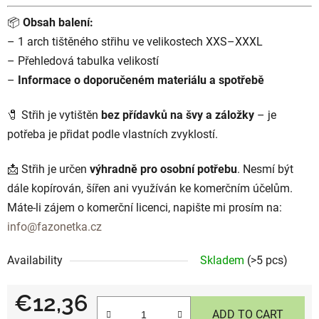
📦
Obsah balení:
– 1 arch tištěného střihu ve velikostech XXS–XXXL
– Přehledová tabulka velikostí
–
Informace o doporučeném materiálu a spotřebě
🧷 Střih je vytištěn
bez přídavků na švy a záložky
– je
potřeba je přidat podle vlastních zvyklostí.
📩 Střih je určen
výhradně pro osobní potřebu
. Nesmí být
dále kopírován, šířen ani využíván ke komerčním účelům.
Máte-li zájem o komerční licenci, napište mi prosím na:
info@fazonetka.cz
Availability
Skladem
(>5 pcs)
€12,36
ADD TO CART