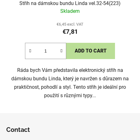
Střih na dámskou bundu Linda vel.32-54(223)
Skladem
€6,45 excl. VAT
€7,81
ADD TO CART
Ráda bych Vám představila elektronický střih na
dámskou bundu Linda, který je navržen s důrazem na
praktičnost, pohodlí a styl. Tento střih je ideální pro
použití s různými typy...
F
o
Contact
o