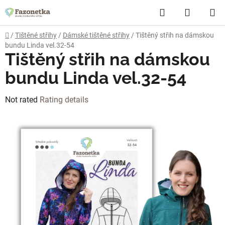
Skip
Search
SHOPP
to
content
CART
Home
/
Tištěné střihy
/
Dámské tištěné střihy
/
Tištěný střih na dámskou
bundu Linda vel.32-54
Tištěný střih na dámskou
bundu Linda vel.32-54
The
Not rated
Rating details
average
product
rating
is
0,0
out
of
5
stars.