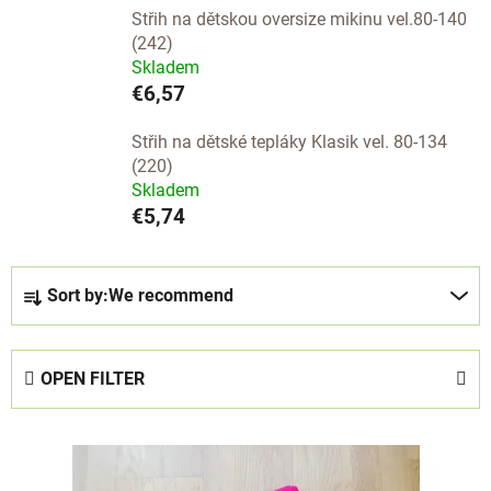
Střih na dětskou oversize mikinu vel.80-140
(242)
Skladem
€6,57
Střih na dětské tepláky Klasik vel. 80-134
(220)
Skladem
€5,74
P
Sort by:
We recommend
r
o
d
OPEN FILTER
u
c
L
t
i
s