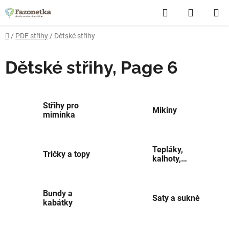
Skip
Search
SHOPP
to
content
CART
Home
/
PDF střihy
/
Dětské střihy
Dětské střihy
, Page 6
Střihy pro
Mikiny
miminka
Tepláky,
Tričky a topy
kalhoty,
kraťasy
Bundy a
Šaty a sukně
kabátky