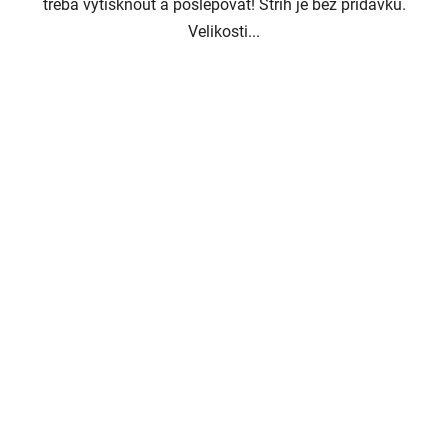
třeba vytisknout a poslepovat! Střih je bez přídavků.
Velikosti...