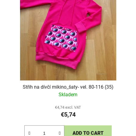
Střih na dívčí mikino_šaty- vel. 80-116 (35)
Skladem
€4,74 excl. VAT
€5,74
ADD TO CART