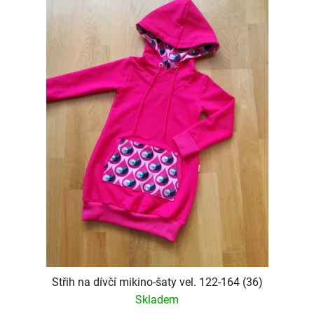
s
o
t
r
o
t
f
i
p
n
r
g
o
d
u
c
t
s
Střih na dívčí mikino-šaty vel. 122-164 (36)
Skladem