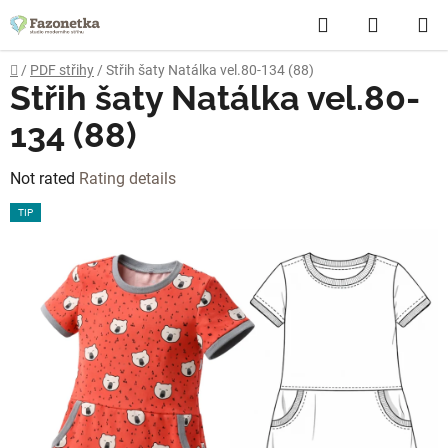
Skip
Search
SHOPP
to
content
CART
Home
/
PDF střihy
/
Střih šaty Natálka vel.80-134 (88)
Střih šaty Natálka vel.80-
134 (88)
The
Not rated
Rating details
average
TIP
product
rating
is
0,0
out
of
5
stars.