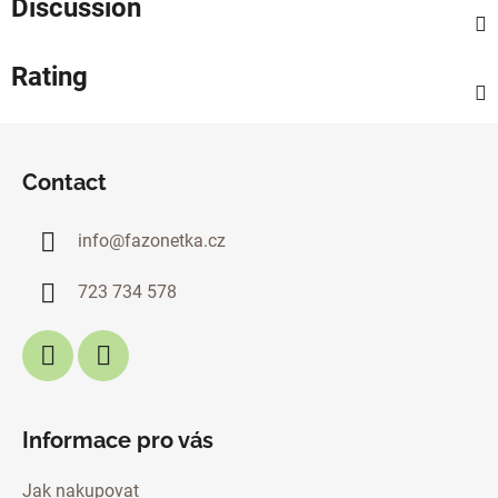
Discussion
Rating
F
o
Contact
o
t
info
@
fazonetka.cz
e
r
723 734 578
Informace pro vás
Jak nakupovat