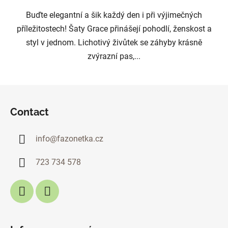
Buďte elegantní a šik každý den i při výjimečných
příležitostech! Šaty Grace přinášejí pohodlí, ženskost a
styl v jednom. Lichotivý živůtek se záhyby krásně
zvýrazní pas,...
F
o
Contact
o
t
info
@
fazonetka.cz
e
r
723 734 578