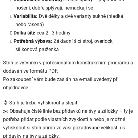
nošení, dobře splývají, nemačkají se
Variabilita:
Dvě délky a dvě varianty sukně (hladká
nebo řasená)
Délka šití:
cca 2–3 hodiny
Potřebná výbava:
Základní šicí stroj, overlock,
silikonová pruženka
Střih je vytvořen v profesionálním konstrukčním programu a
dodáván ve formátu PDF.
Po zakoupení vám bude zaslán na e-mail uvedený při
objednávce.
🧷 Střih je třeba vytisknout a slepit.
✂️ Obsahuje čisté linie bez přídavků na švy a záložky – ty je
potřeba přidat podle vlastních zvyklostí a nebo je možné
vytisknout si střih přímo ve vaší požadované velikosti i s
přídavky na švy a záložky.