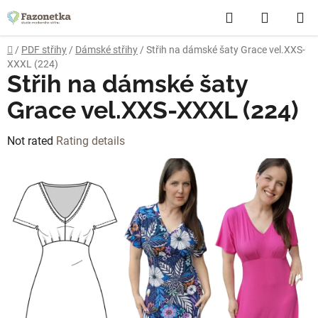
Skip
Search
SHOPP
to
content
CART
Home
/
PDF střihy
/
Dámské střihy
/
Střih na dámské šaty Grace vel.XXS-
XXXL (224)
Střih na dámské šaty
Grace vel.XXS-XXXL (224)
The
Not rated
Rating details
average
product
rating
is
0,0
out
of
5
stars.