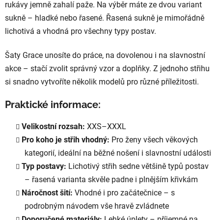
rukávy jemně zahalí paže. Na výběr máte ze dvou variant
sukně – hladké nebo řasené. Řasená sukně je mimořádně
lichotivá a vhodná pro všechny typy postav.
Šaty Grace unosíte do práce, na dovolenou i na slavnostní
akce – stačí zvolit správný vzor a doplňky. Z jednoho střihu
si snadno vytvoříte několik modelů pro různé příležitosti.
Praktické informace:
Velikostní rozsah:
XXS–XXXL
Pro koho je střih vhodný:
Pro ženy všech věkových
kategorií, ideální na běžné nošení i slavnostní události
Typ postavy:
Lichotivý střih sedne většině typů postav
– řasená varianta skvěle padne i plnějším křivkám
Náročnost šití:
Vhodné i pro začátečnice – s
podrobným návodem vše hravě zvládnete
Doporučené materiály:
Lehké úplety – příjemné na