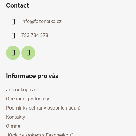
o
Contact
o
t
info
@
fazonetka.cz
e
r
723 734 578
Informace pro vás
Jak nakupovat
Obchodní podmínky
Podmínky ochrany osobních údajů
Kontakty
O mně
„Krok za krokem s Fazonetkou“