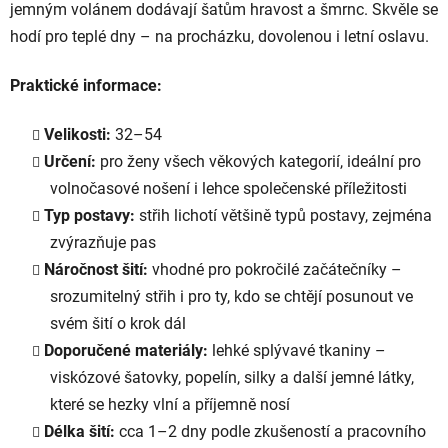
jemným volánem dodávají šatům hravost a šmrnc. Skvěle se
hodí pro teplé dny – na procházku, dovolenou i letní oslavu.
Praktické informace:
Velikosti:
32–54
Určení:
pro ženy všech věkových kategorií, ideální pro
volnočasové nošení i lehce společenské příležitosti
Typ postavy:
střih lichotí většině typů postavy, zejména
zvýrazňuje pas
Náročnost šití:
vhodné pro pokročilé začátečníky –
srozumitelný střih i pro ty, kdo se chtějí posunout ve
svém šití o krok dál
Doporučené materiály:
lehké splývavé tkaniny –
viskózové šatovky, popelín, silky a další jemné látky,
které se hezky vlní a příjemně nosí
Délka šití:
cca 1–2 dny podle zkušeností a pracovního