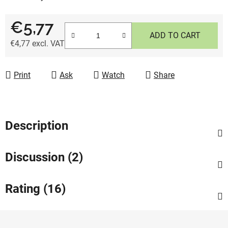
€5,77
ADD TO CART
€4,77 excl. VAT
Measure price:
Print
Ask
Watch
Share
Description
Discussion (2)
Rating (16)
F