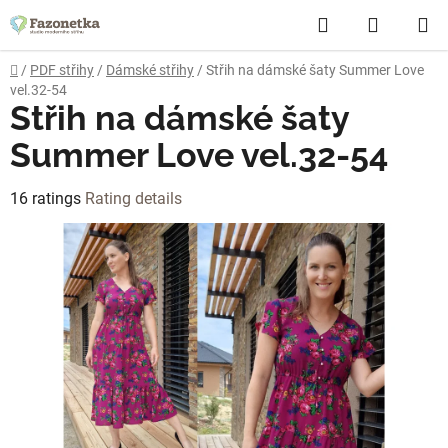
Skip
Search
SHOPP
to
content
CART
Home
/
PDF střihy
/
Dámské střihy
/
Střih na dámské šaty Summer Love
vel.32-54
Střih na dámské šaty
Summer Love vel.32-54
The
16 ratings
Rating details
average
product
rating
is
4,6
out
of
5
stars.