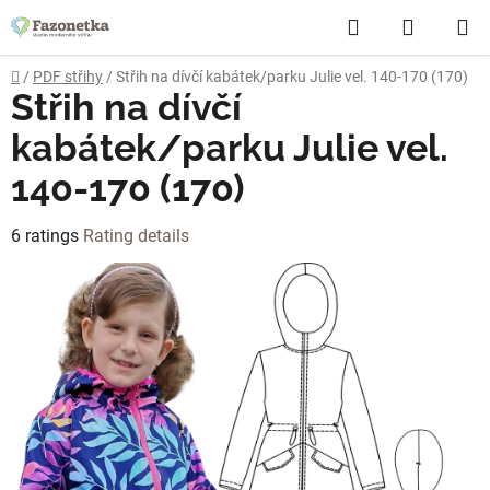
Skip
Search
SHOPP
to
content
CART
Home
/
PDF střihy
/
Střih na dívčí kabátek/parku Julie vel. 140-170 (170)
Střih na dívčí
kabátek/parku Julie vel.
140-170 (170)
The
6 ratings
Rating details
average
product
rating
is
4,3
out
of
5