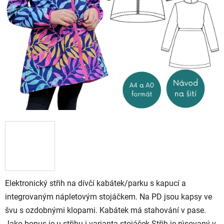
stars.
Elektronický střih na dívčí kabátek/parku s kapucí a
integrovaným nápletovým stojáčkem. Na PD jsou kapsy ve
švu s ozdobnými klopami. Kabátek má stahování v pase.
Jako bonus je u střihu i varianta stojáček Střih je rýsovaný v