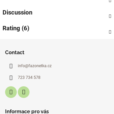
Discussion
Rating (6)
F
o
Contact
o
t
info
@
fazonetka.cz
e
r
723 734 578
Informace pro vás