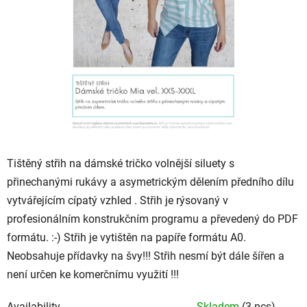
Tištěný střih na dámské tričko volnější siluety s
přinechanými rukávy a asymetrickým dělením předního dílu
vytvářejícím cípatý vzhled .
Střih je rýsovaný v
profesionálním konstrukčním programu a převedený do PDF
formátu. :-) Střih je vytištěn na papíře formátu A0.
Neobsahuje přídavky na švy!!! Střih nesmí být dále šířen a
není určen ke komerčnímu využití !!!
Availability
Skladem
(3 pcs)