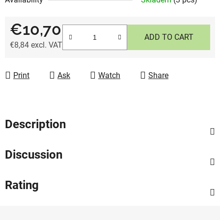
€10,70
ADD TO CART
€8,84 excl. VAT
Measure price:
Print
Ask
Watch
Share
Description
Discussion
Rating
F