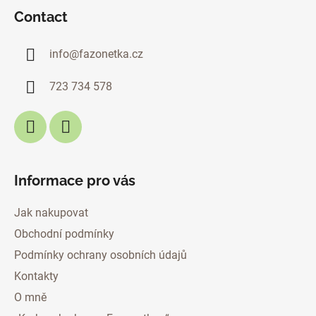
o
Contact
o
t
info
@
fazonetka.cz
e
r
723 734 578
Informace pro vás
Jak nakupovat
Obchodní podmínky
Podmínky ochrany osobních údajů
Kontakty
O mně