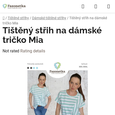
Skip
Search
SHOPP
to
content
CART
Home
/
Tištěné střihy
/
Dámské tištěné střihy
/
Tištěný střih na dámské
tričko Mia
Tištěný střih na dámské
tričko Mia
The
Not rated
Rating details
average
product
rating
is
0,0
out
of
5
stars.