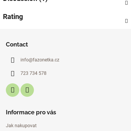
Rating
F
o
Contact
o
t
info
@
fazonetka.cz
e
r
723 734 578
Informace pro vás
Jak nakupovat