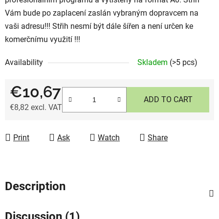
Vám bude po zaplacení zaslán vybraným dopravcem na
vaši adresu!!! Střih nesmí být dále šířen a není určen ke
komerčnímu využití !!!
Availability
Skladem
(>5 pcs)
€10,67
ADD TO CART
€8,82 excl. VAT
Measure price:
Print
Ask
Watch
Share
Description
Discussion (1)