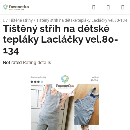
Skip
Search
SHOPP
to
content
CART
Home
/
Tištěné střihy
/
Tištěný střih na dětské tepláky Lacláčky vel.80-134
Tištěný střih na dětské
tepláky Lacláčky vel.80-
134
The
Not rated
Rating details
average
product
rating
is
0,0
out
of
5