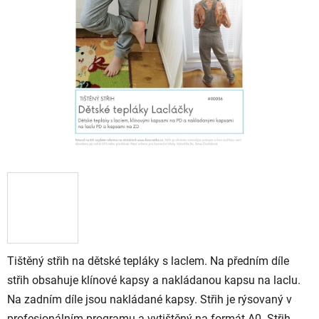
stars.
Tištěný střih na dětské tepláky s laclem. Na předním díle
střih obsahuje klínové kapsy a nakládanou kapsu na laclu.
Na zadním díle jsou nakládané kapsy. Střih je rýsovaný v
profesionálním programu a vytištěný na formát A0. Střih