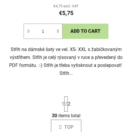
€4,75 excl. VAT
€5,75
ADD TO CART
Střih na dámské šaty ve vel. XS- XXL s žabičkovaným
výstřihem. Střih je celý rýsovaný v ruce a převedený do
PDF formátu. :-) Střih je třeba vytisknout a poslepovat!
Střih...
P
1
2
a
g
i
30
items total
L
n
i
a
TOP
s