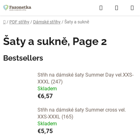
Skip
Search
SHOPP
to
content
CART
Home
/
PDF střihy
/
Dámské střihy
/
Šaty a sukně
Šaty a sukně
, Page 2
Bestsellers
Střih na dámské šaty Summer Day vel.XXS-
XXXL (247)
Skladem
€6,57
Střih na dámské šaty Summer cross vel.
XXS-XXXL (165)
Skladem
€5,75