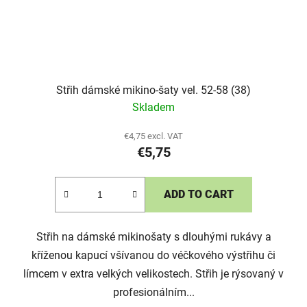
Střih dámské mikino-šaty vel. 52-58 (38)
Skladem
€4,75 excl. VAT
€5,75
ADD TO CART
Střih na dámské mikinošaty s dlouhými rukávy a
kříženou kapucí všívanou do véčkového výstřihu či
límcem v extra velkých velikostech. Střih je rýsovaný v
profesionálním...