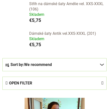
Střih na dámské šaty Amélie vel. XXS-XXXL
(106)
Skladem
€5,75
Dámské šaty Antik vel.XXS-XXXL (201)
Skladem
€5,75
P
Sort by:
We recommend
r
o
d
OPEN FILTER
u
c
L
t
i
s