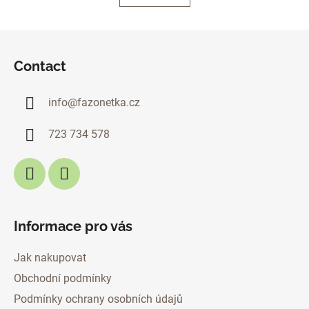
t
t
i
o
i
F
n
n
o
g
Contact
o
c
t
o
info
@
fazonetka.cz
n
e
t
r
r
723 734 578
o
l
s
Informace pro vás
Jak nakupovat
Obchodní podmínky
Podmínky ochrany osobních údajů