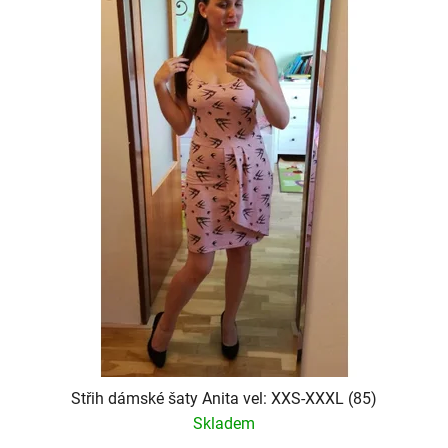
s
o
t
r
o
t
f
i
p
n
r
g
o
d
u
c
t
s
Střih dámské šaty Anita vel: XXS-XXXL (85)
Skladem