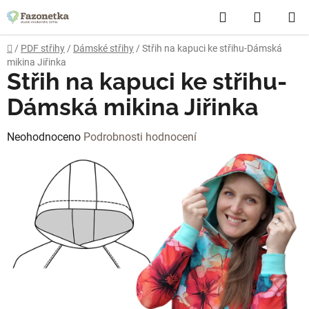
Přejít
Hledat
NÁKUP
na
obsah
KOŠÍK
Domů
/
PDF střihy
/
Dámské střihy
/
Střih na kapuci ke střihu-Dámská
mikina Jiřinka
Střih na kapuci ke střihu-
Dámská mikina Jiřinka
Průměrné
Neohodnoceno
Podrobnosti hodnocení
hodnocení
produktu
je
0,0
z
5
hvězdiček.