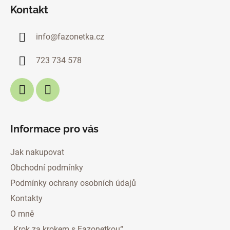
á
Kontakt
p
a
info
@
fazonetka.cz
t
í
723 734 578
Informace pro vás
Jak nakupovat
Obchodní podmínky
Podmínky ochrany osobních údajů
Kontakty
O mně
„Krok za krokem s Fazonetkou“