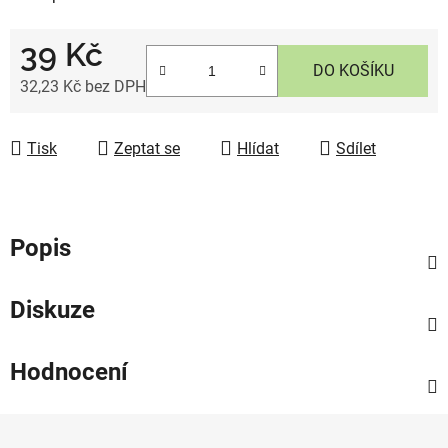
39 Kč
DO KOŠÍKU
32,23 Kč bez DPH
Měrná cena:
Tisk
Zeptat se
Hlídat
Sdílet
Popis
Diskuze
Hodnocení
Z