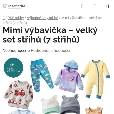
Přejít
Hledat
NÁKUP
na
obsah
KOŠÍK
Domů
/
PDF střihy
/
Výhodné sety střihů
/
Mimi výbavička – velký set
střihů (7 střihů)
Mimi výbavička – velký
set střihů (7 střihů)
Průměrné
Neohodnoceno
Podrobnosti hodnocení
hodnocení
produktu
je
0,0
z
5
hvězdiček.