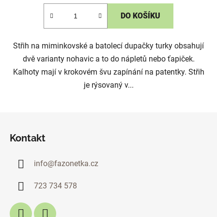
DO KOŠÍKU
Střih na miminkovské a batolecí dupačky turky obsahují
dvě varianty nohavic a to do nápletů nebo ťapiček.
Kalhoty mají v krokovém švu zapínání na patentky. Střih
je rýsovaný v...
Z
á
Kontakt
p
a
info
@
fazonetka.cz
t
í
723 734 578