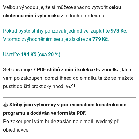
Velkou výhodou je, že si můžete snadno vytvořit
celou
sladěnou mimi výbavičku
z jednoho materiálu.
Pokud byste střihy pořizovali jednotlivě, zaplatíte
973 Kč
.
V tomto zvýhodněném setu je získáte za
779 Kč
.
Ušetříte
194 Kč (cca 20 %)
.
Set obsahuje
7 PDF střihů z mimi kolekce Fazonetka
, které
vám po zakoupení dorazí ihned do e-mailu, takže se můžete
pustit do šití prakticky hned. ✂️💚
📥
Střihy jsou vytvořeny v profesionálním konstrukčním
programu a dodáván ve formátu PDF.
Po zakoupení vám bude zaslán na e-mail uvedený při
objednávce.