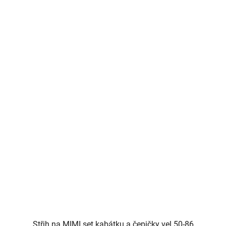
Střih na MIMI set kabátku a čepičky vel.50-86