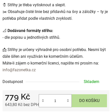
🧷 Střihy je třeba vytisknout a slepit.
✂️ Obsahuje čisté linie bez přídavků na švy a záložky – ty je
potřeba přidat podle vlastních zvyklostí.
📐
Dodávané formáty střihu:
- dle popisu u jednotlivých střihů.
📩 Střihy je určeny výhradně pro osobní potřebu. Nesmí být
dále šířen ani využíván ke komerčním účelům.
Máte-li zájem o komerční licenci, napište mi prosím na:
info@fazonetka.cz
Dostupnost
Skladem
779 Kč
DO KOŠÍKU
643,80 Kč bez DPH