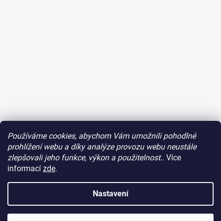
Používáme cookies, abychom Vám umožnili pohodlné
Sledovat na Instagramu
prohlížení webu a díky analýze provozu webu neustále
zlepšovali jeho funkce, výkon a použitelnost
.. Více
Facebook
informací
zde
.
Nastavení