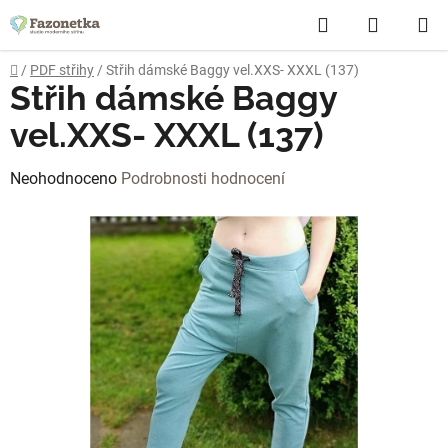
Přejít
Hledat
NÁKUP
na
obsah
KOŠÍK
Domů
/
PDF střihy
/
Střih dámské Baggy vel.XXS- XXXL (137)
Střih dámské Baggy
vel.XXS- XXXL (137)
Průměrné
Neohodnoceno
Podrobnosti hodnocení
hodnocení
produktu
je
0,0
z
5
hvězdiček.