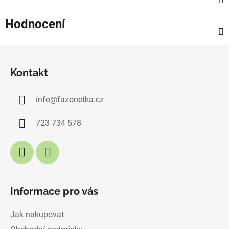
Hodnocení
Z
á
Kontakt
p
a
info
@
fazonetka.cz
t
í
723 734 578
Informace pro vás
Jak nakupovat