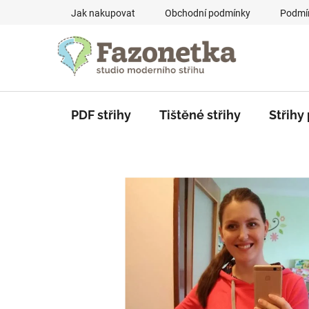
Přejít
Jak nakupovat
Obchodní podmínky
Podmín
na
obsah
PDF střihy
Tištěné střihy
Střihy