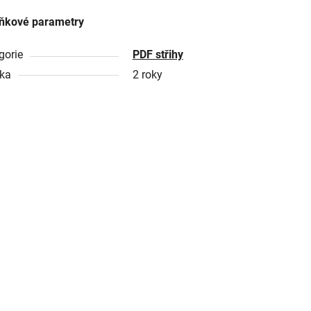
ňkové parametry
gorie
PDF střihy
ka
2 roky