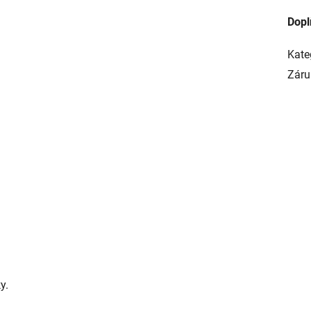
Dopl
Kate
Záru
y.