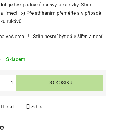
třih je bez přídavků na švy a záložky. Střih
a límec!!! :-) Pře stříháním přeměřte a v případě
lku rukávů.
a váš email !!! Střih nesmí být dále šířen a není
Skladem
DO KOŠÍKU
Hlídat
Sdílet
e