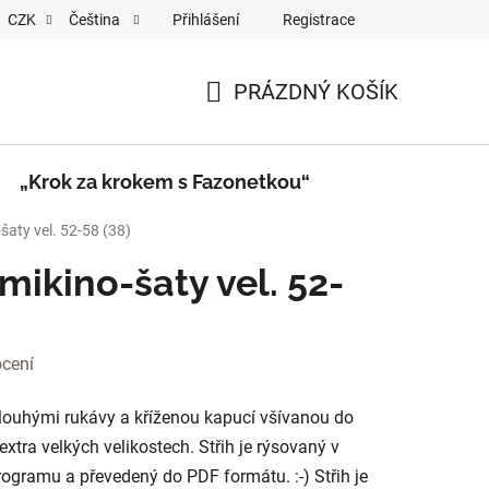
Přihlášení
Registrace
CZK
Čeština
a krokem s Fazonetkou“
Videa
PRÁZDNÝ KOŠÍK
NÁKUPNÍ
KOŠÍK
„Krok za krokem s Fazonetkou“
šaty vel. 52-58 (38)
mikino-šaty vel. 52-
cení
louhými rukávy a kříženou kapucí všívanou do
xtra velkých velikostech. Střih je rýsovaný v
ogramu a převedený do PDF formátu. :-) Střih je