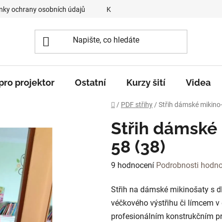
ky ochrany osobních údajů
Kontakty
O mně
„Krok z
 pro projektor
Ostatní
Kurzy šití
Videa
Domů
/
PDF střihy
/
Střih dámské mikino-
Střih dámské 
58 (38)
Průměrné
9 hodnocení
Podrobnosti hodno
hodnocení
Střih na dámské mikinošaty s d
produktu
véčkového výstřihu či límcem v e
je
profesionálním konstrukčním pr
3,7