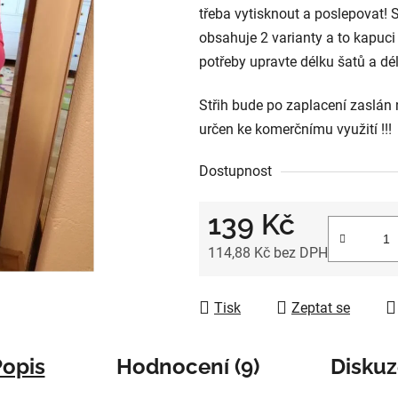
třeba vytisknout a poslepovat! S
z
obsahuje 2 varianty a to kapuci 
5
potřeby upravte délku šatů a dé
hvězdiček.
Střih bude po zaplacení zaslán n
určen ke komerčnímu využití !!!
Dostupnost
139 Kč
114,88 Kč bez DPH
Měrná cena:
Tisk
Zeptat se
Popis
Hodnocení (9)
Diskuz