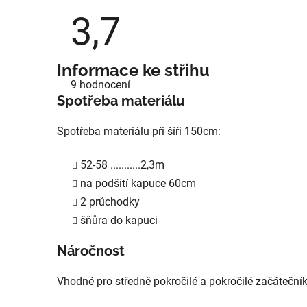
3,7
Průměrné
Informace ke střihu
hodnocení
9 hodnocení
produktu
je
Spotřeba materiálu
3,7
z
5
Spotřeba materiálu při šíři 150cm:
hvězdiček.
52-58 ...........2,3m
na podšití kapuce 60cm
2 průchodky
šňůra do kapuci
Náročnost
Vhodné pro středně pokročilé a pokročilé začátečník