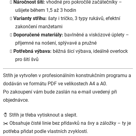
Náročnost šití:
vhodné pro pokročilé začátečníky –
ušijete během 1,5 až 3 hodin
Varianty střihu:
šaty i tričko, 3 typy rukávů, efektní
zakončení manžetami
Doporučené materiály:
bavlněné a viskózové úplety –
příjemné na nošení, splývavé a pružné
Potřebná výbava:
běžná šicí výbava, ideálně overlock
pro šití švů
Střih je vytvořen v profesionálním konstrukčním programu a
dodáván ve formátu PDF ve velikostech A4 a A0.
Po zakoupení vám bude zaslán na e-mail uvedený při
objednávce.
🧷 Střih je třeba vytisknout a slepit.
✂️ Obsahuje čisté linie bez přídavků na švy a záložky – ty je
potřeba přidat podle vlastních zvyklostí.