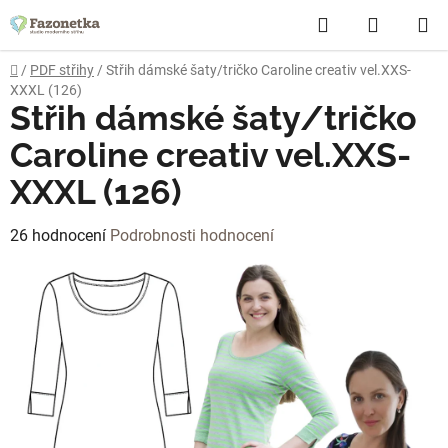
Přejít
Hledat
NÁKUP
na
obsah
KOŠÍK
Domů
/
PDF střihy
/
Střih dámské šaty/tričko Caroline creativ vel.XXS-
XXXL (126)
Střih dámské šaty/tričko
Caroline creativ vel.XXS-
XXXL (126)
Průměrné
26 hodnocení
Podrobnosti hodnocení
hodnocení
produktu
je
4,2
z
5
hvězdiček.