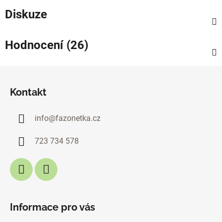
Diskuze
Hodnocení (26)
Z
á
Kontakt
p
a
info
@
fazonetka.cz
t
í
723 734 578
Informace pro vás