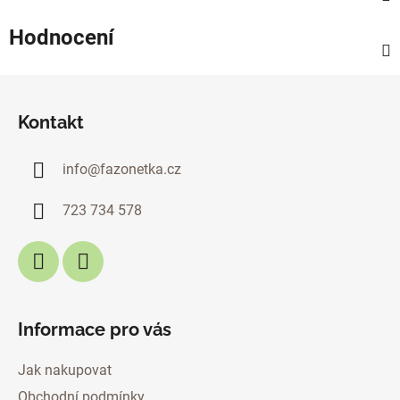
Hodnocení
Z
á
Kontakt
p
a
info
@
fazonetka.cz
t
í
723 734 578
Informace pro vás
Jak nakupovat
Obchodní podmínky