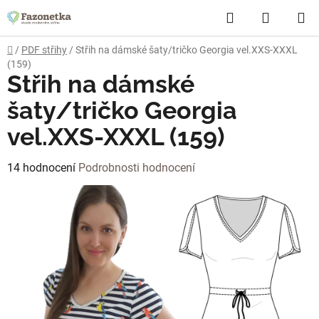
Přejít
Hledat
NÁKUP
na
obsah
KOŠÍK
Domů
/
PDF střihy
/
Střih na dámské šaty/tričko Georgia vel.XXS-XXXL
(159)
Střih na dámské
šaty/tričko Georgia
vel.XXS-XXXL (159)
Průměrné
14 hodnocení
Podrobnosti hodnocení
hodnocení
produktu
je
4,4
z
5
hvězdiček.