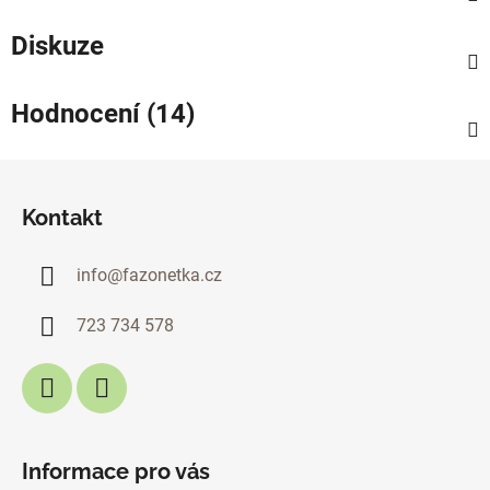
Diskuze
Hodnocení (14)
Z
á
Kontakt
p
a
info
@
fazonetka.cz
t
í
723 734 578
Informace pro vás