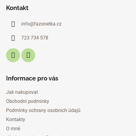
á
Kontakt
p
a
info
@
fazonetka.cz
t
í
723 734 578
Informace pro vás
Jak nakupovat
Obchodní podmínky
Podmínky ochrany osobních údajů
Kontakty
O mně