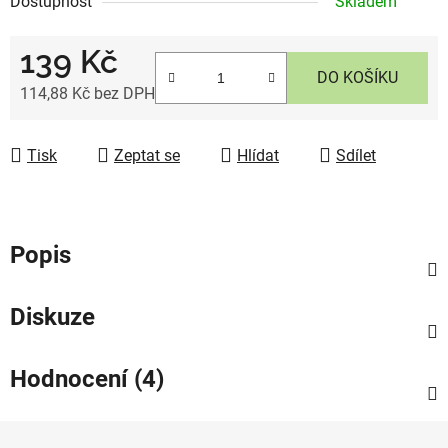
Dostupnost
Skladem
139 Kč
DO KOŠÍKU
114,88 Kč bez DPH
Měrná cena:
Tisk
Zeptat se
Hlídat
Sdílet
Popis
Diskuze
Hodnocení (4)
Z