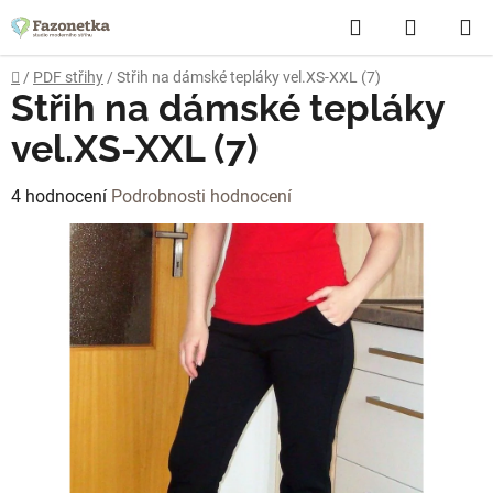
Přejít
Hledat
NÁKUP
na
obsah
KOŠÍK
Domů
/
PDF střihy
/
Střih na dámské tepláky vel.XS-XXL (7)
Střih na dámské tepláky
vel.XS-XXL (7)
Průměrné
4 hodnocení
Podrobnosti hodnocení
hodnocení
produktu
je
4,5
z
5
hvězdiček.