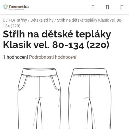
Přejít
Hledat
NÁKUP
na
obsah
KOŠÍK
Domů
/
PDF střihy
/
Dětské střihy
/
Střih na dětské tepláky Klasik vel. 80-
134 (220)
Střih na dětské tepláky
Klasik vel. 80-134 (220)
Průměrné
1 hodnocení
Podrobnosti hodnocení
hodnocení
produktu
je
5,0
z
5
hvězdiček.