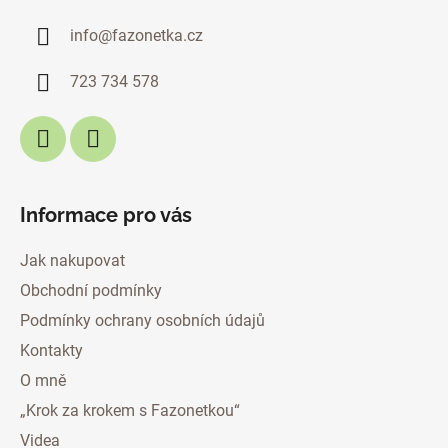
a
info
@
fazonetka.cz
t
í
723 734 578
Informace pro vás
Jak nakupovat
Obchodní podmínky
Podmínky ochrany osobních údajů
Kontakty
O mně
„Krok za krokem s Fazonetkou“
Videa