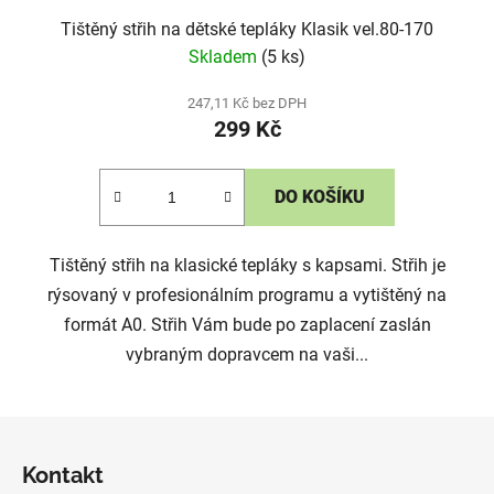
Tištěný střih na dětské tepláky Klasik vel.80-170
Skladem
(5 ks)
247,11 Kč bez DPH
299 Kč
DO KOŠÍKU
Tištěný střih na klasické tepláky s kapsami. Střih je
rýsovaný v profesionálním programu a vytištěný na
formát A0. Střih Vám bude po zaplacení zaslán
vybraným dopravcem na vaši...
Z
á
Kontakt
p