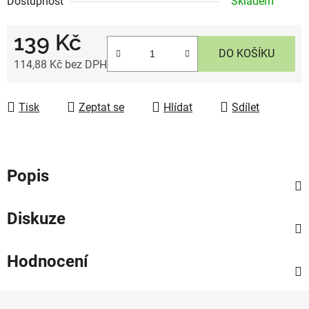
Dostupnost
Skladem
139 Kč
DO KOŠÍKU
114,88 Kč bez DPH
Měrná cena:
Tisk
Zeptat se
Hlídat
Sdílet
Popis
Diskuze
Hodnocení
Z