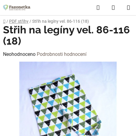
Přejít
Hledat
NÁKUP
na
obsah
KOŠÍK
Domů
/
PDF střihy
/
Střih na legíny vel. 86-116 (18)
Střih na legíny vel. 86-116
(18)
Průměrné
Neohodnoceno
Podrobnosti hodnocení
hodnocení
produktu
je
0,0
z
5
hvězdiček.