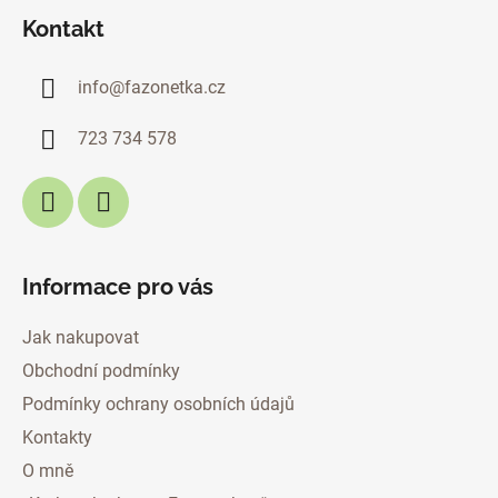
á
Kontakt
p
a
info
@
fazonetka.cz
t
í
723 734 578
Informace pro vás
Jak nakupovat
Obchodní podmínky
Podmínky ochrany osobních údajů
Kontakty
O mně