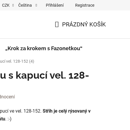
Přihlášení
Registrace
CZK
Čeština
a krokem s Fazonetkou“
Videa
PRÁZDNÝ KOŠÍK
NÁKUPNÍ
KOŠÍK
„Krok za krokem s Fazonetkou“
ucí vel. 128-152 (4)
u s kapucí vel. 128-
dnocení
apucí ve vel. 128-152.
Střih je celý rýsovaný v
átu
. :-)