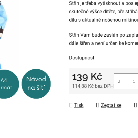
Střih je třeba vytisknout a posle
z
skutečné výšce dítěte, pře stří
5
dílu s aktuálně nošenou mikinou 
hvězdiček.
Střih Vám bude zaslán po zaplac
dále šířen a není určen ke komer
Dostupnost
139 Kč
114,88 Kč bez DPH
Měrná cena:
Tisk
Zeptat se