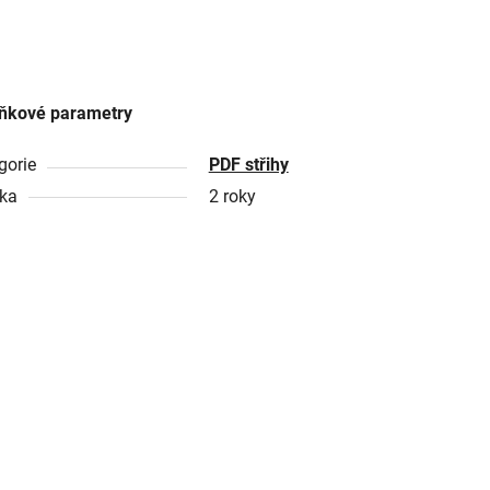
ňkové parametry
gorie
PDF střihy
ka
2 roky