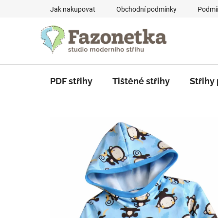
Přejít
Jak nakupovat
Obchodní podmínky
Podmín
na
obsah
PDF střihy
Tištěné střihy
Střihy