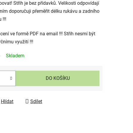
povat! Střih je bez přídavků. Velikosti odpovídají
háním doporučuji přeměřit délku rukávu a zadního
!!!
ení ve formě PDF na email !!! Střih nesmí být
čnímu využití !!!
Skladem
DO KOŠÍKU
Hlídat
Sdílet