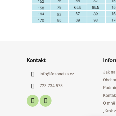
Z
á
Kontakt
Info
p
a
Jak na
info
@
fazonetka.cz
t
Obchod
í
723 734 578
Podmín
Kontak
O mně
„Krok 