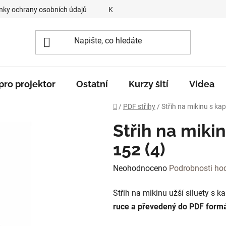
ky ochrany osobních údajů
Kontakty
O mně
„Krok z
 pro projektor
Ostatní
Kurzy šití
Videa
Domů
/
PDF střihy
/
Střih na mikinu s kap
Střih na mikin
152 (4)
Průměrné
Neohodnoceno
Podrobnosti ho
hodnocení
Střih na mikinu užší siluety s k
produktu
ruce a převedený do PDF form
je
0,0