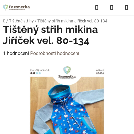
Přejít
Hledat
NÁKUP
na
obsah
KOŠÍK
Domů
/
Tištěné střihy
/
Tištěný střih mikina Jiříček vel. 80-134
Tištěný střih mikina
Jiříček vel. 80-134
Průměrné
1 hodnocení
Podrobnosti hodnocení
hodnocení
produktu
je
5,0
z
5
hvězdiček.