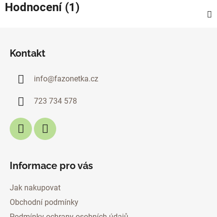
Hodnocení (1)
Z
á
Kontakt
p
a
info
@
fazonetka.cz
t
í
723 734 578
Informace pro vás
Jak nakupovat
Obchodní podmínky
Podmínky ochrany osobních údajů