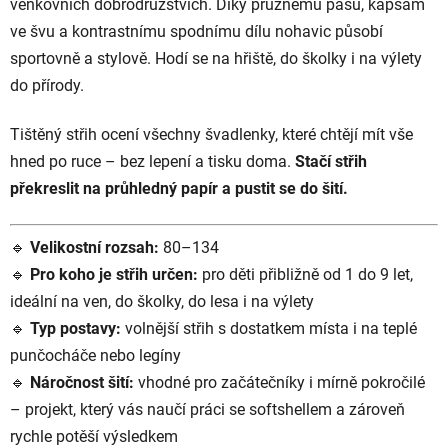
venkovních dobrodružstvích. Díky pružnému pasu, kapsám
ve švu a kontrastnímu spodnímu dílu nohavic působí
sportovně a stylově. Hodí se na hřiště, do školky i na výlety
do přírody.
Tištěný střih ocení všechny švadlenky, které chtějí mít vše
hned po ruce – bez lepení a tisku doma.
Stačí střih
překreslit na průhledný papír a pustit se do šití.
🔹
Velikostní rozsah:
80–134
🔹
Pro koho je střih určen:
pro děti přibližně od 1 do 9 let,
ideální na ven, do školky, do lesa i na výlety
🔹
Typ postavy:
volnější střih s dostatkem místa i na teplé
punčocháče nebo legíny
🔹
Náročnost šití:
vhodné pro začátečníky i mírně pokročilé
– projekt, který vás naučí práci se softshellem a zároveň
rychle potěší výsledkem