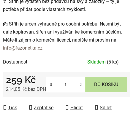
🧷 Střih je vytištěn bez přídavků na švy a záložky – ty je
potřeba přidat podle vlastních zvyklostí.
📩 Střih je určen výhradně pro osobní potřebu. Nesmí být
dále kopírován, šířen ani využíván ke komerčním účelům.
Máte-li zájem o komerční licenci, napište mi prosím na:
info@fazonetka.cz
Dostupnost
Skladem
(5 ks)
259 Kč
DO KOŠÍKU
214,05 Kč bez DPH
Měrná cena:
Tisk
Zeptat se
Hlídat
Sdílet