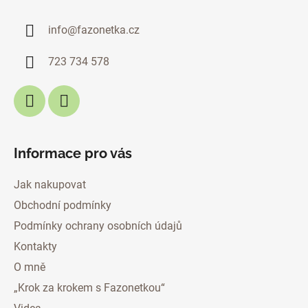
p
a
info
@
fazonetka.cz
t
í
723 734 578
Informace pro vás
Jak nakupovat
Obchodní podmínky
Podmínky ochrany osobních údajů
Kontakty
O mně
„Krok za krokem s Fazonetkou“