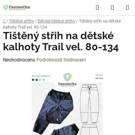
Přejít
Hledat
NÁKUP
na
obsah
KOŠÍK
Domů
/
Tištěné střihy
/
Dětské tištěné střihy
/
Tištěný střih na dětské
kalhoty Trail vel. 80-134
Tištěný střih na dětské
kalhoty Trail vel. 80-134
Průměrné
Neohodnoceno
Podrobnosti hodnocení
hodnocení
produktu
je
0,0
z
5
hvězdiček.