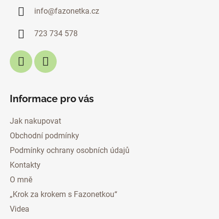
a
info
@
fazonetka.cz
t
í
723 734 578
Informace pro vás
Jak nakupovat
Obchodní podmínky
Podmínky ochrany osobních údajů
Kontakty
O mně
„Krok za krokem s Fazonetkou“
Videa