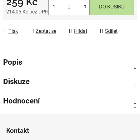
259 Kč
DO KOŠÍKU
214,05 Kč bez DPH
Měrná cena:
Tisk
Zeptat se
Hlídat
Sdílet
Popis
Diskuze
Hodnocení
Z
á
Kontakt
p