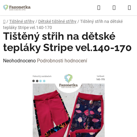
Přejít
Hledat
NÁKUP
na
obsah
KOŠÍK
Domů
/
Tištěné střihy
/
Dětské tištěné střihy
/
Tištěný střih na dětské
tepláky Stripe vel.140-170
Tištěný střih na dětské
tepláky Stripe vel.140-170
Průměrné
Neohodnoceno
Podrobnosti hodnocení
hodnocení
produktu
je
0,0
z
5
hvězdiček.