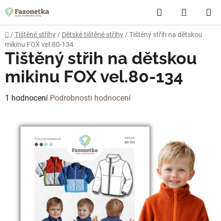
Přejít
Hledat
NÁKUP
na
obsah
KOŠÍK
Domů
/
Tištěné střihy
/
Dětské tištěné střihy
/
Tištěný střih na dětskou
mikinu FOX vel.80-134
Tištěný střih na dětskou
mikinu FOX vel.80-134
Průměrné
1 hodnocení
Podrobnosti hodnocení
hodnocení
produktu
je
5,0
z
5
hvězdiček.