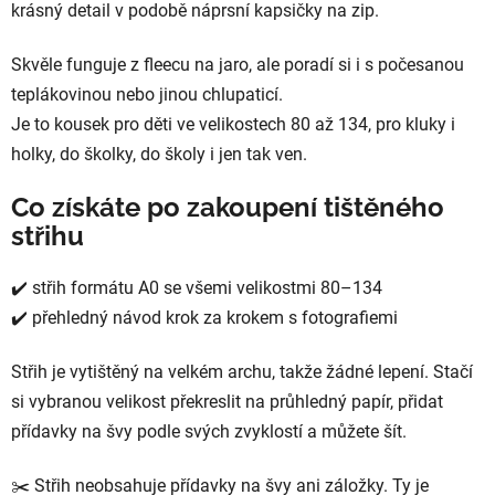
krásný detail v podobě náprsní kapsičky na zip.
Skvěle funguje z fleecu na jaro, ale poradí si i s počesanou
teplákovinou nebo jinou chlupaticí.
Je to kousek pro děti ve velikostech 80 až 134, pro kluky i
holky, do školky, do školy i jen tak ven.
Co získáte po zakoupení tištěného
střihu
✔️ střih formátu A0 se všemi velikostmi 80–134
✔️ přehledný návod krok za krokem s fotografiemi
Střih je vytištěný na velkém archu, takže žádné lepení. Stačí
si vybranou velikost překreslit na průhledný papír, přidat
přídavky na švy podle svých zvyklostí a můžete šít.
✂️ Střih neobsahuje přídavky na švy ani záložky. Ty je