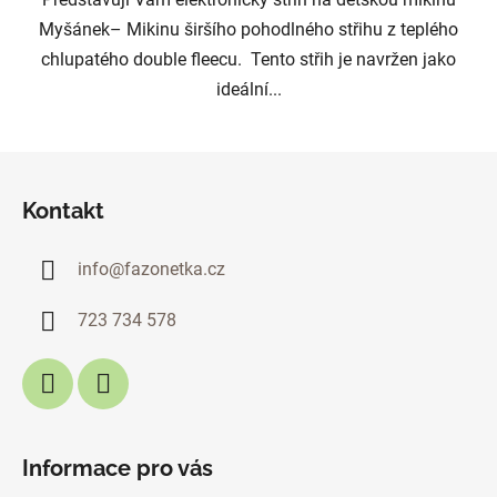
Myšánek– Mikinu širšího pohodlného střihu z teplého
chlupatého double fleecu. Tento střih je navržen jako
ideální...
Z
á
Kontakt
p
a
info
@
fazonetka.cz
t
í
723 734 578
Informace pro vás