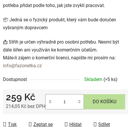
potřeba přidat podle toho, jak jste zvyklí pracovat.
📦 Jedná se o fyzický produkt, který vám bude doručen
vybraným dopravcem
📩 Střih je určen výhradně pro osobní potřebu. Nesmí být
dále šířen ani využíván ke komerčním účelům.
Máte-li zájem o komerční licenci, napište mi prosím na:
info@fazonetka.cz
Dostupnost
Skladem
(>5 ks)
259 Kč
DO KOŠÍKU
214,05 Kč bez DPH
Měrná cena:
Tisk
Zeptat se
Hlídat
Sdílet