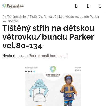
Přejít
Hledat
NÁKUP
na
obsah
KOŠÍK
Domů
/
Tištěné střihy
/
Tištěný střih na dětskou větrovku/bundu Parker
vel.80-134
Tištěný střih na dětskou
větrovku/bundu Parker
vel.80-134
Průměrné
Neohodnoceno
Podrobnosti hodnocení
hodnocení
produktu
je
0,0
z
5
hvězdiček.