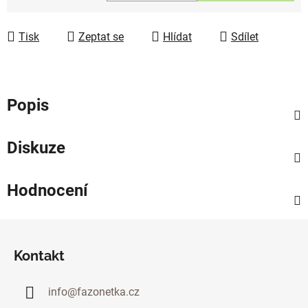
Měrná cena:
Tisk
Zeptat se
Hlídat
Sdílet
Popis
Diskuze
Hodnocení
Z
á
Kontakt
p
a
info
@
fazonetka.cz
t