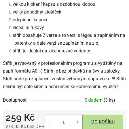
velkou klokaní kapsu s ozdobnou klopou
velký pohodlný stojáček
odepínací kapuci
vícedílní rukávy
střih obsahuje 2 verze a to verzi s légou a zapínáním na
patentky a dále verzi se zapínáním na zip.
střih je ideální na vícebarevné varianty.
Střih je rýsovaný v profesionálním programu a
vytištěný na
papír formátu A0 :-) Střih je bez přídavků na švy a záložky.
Střih bude po zaplacení zaslán vybraným dopravcem !!! Střih
nesmí být dále šířen a není určen ke komerčnímu využití !!!
Dostupnost
Skladem
(3 ks)
259 Kč
DO KOŠÍKU
214,05 Kč bez DPH