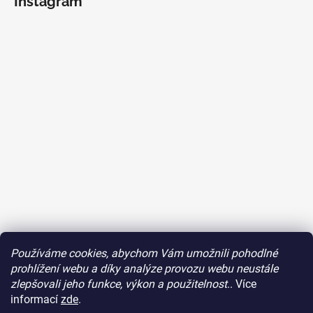
Instagram
Používáme cookies, abychom Vám umožnili pohodlné
Sledovat na Instagramu
prohlížení webu a díky analýze provozu webu neustále
zlepšovali jeho funkce, výkon a použitelnost
.. Více
Facebook
informací
zde
.