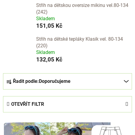
Střih na dětskou oversize mikinu vel.80-134
(242)
Skladem
151,05 Kč
Střih na dětské tepláky Klasik vel. 80-134
(220)
Skladem
132,05 Kč
Ř
Řadit podle:
Doporučujeme
a
z
e
OTEVŘÍT FILTR
n
í
V
p
ý
r