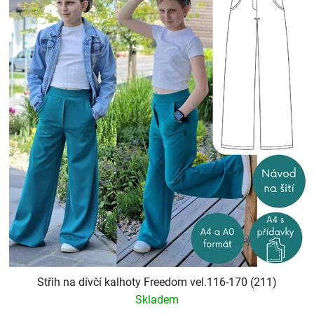
p
o
i
d
s
u
p
k
r
t
o
ů
d
u
k
t
ů
Střih na dívčí kalhoty Freedom vel.116-170 (211)
Skladem