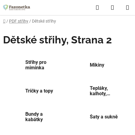
Přejít
Hledat
NÁKUP
na
obsah
KOŠÍK
Domů
/
PDF střihy
/
Dětské střihy
Dětské střihy
, Strana 2
Střihy pro
Mikiny
miminka
Tepláky,
Tričky a topy
kalhoty,
kraťasy
Bundy a
Šaty a sukně
kabátky