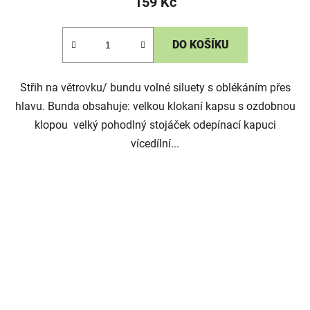
159 Kč
DO KOŠÍKU
Střih na větrovku/ bundu volné siluety s oblékáním přes
hlavu. Bunda obsahuje: velkou klokaní kapsu s ozdobnou
klopou velký pohodlný stojáček odepínací kapuci
vícedílní...