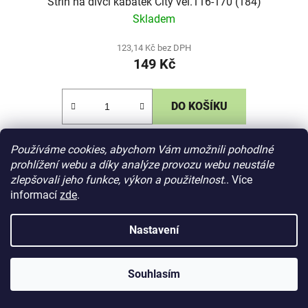
Střih na dívčí kabátek City vel.116-170 (184)
Skladem
123,14 Kč bez DPH
149 Kč
DO KOŠÍKU
Elektronický střih na dívčí kabátek jemně vypasovaného
Používáme cookies, abychom Vám umožnili pohodlné
prohlížení webu a díky analýze provozu webu neustále
střihu s princesovým členěním, kapsami ve švu a kapucí.
zlepšovali jeho funkce, výkon a použitelnost
.. Více
Kabátek se zapíná na zip. Střih je rýsovaný v
informací
zde
.
profesionálním...
Nastavení
Souhlasím