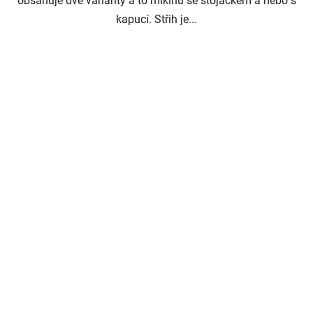
obsahuje dvě varianty a to mikinu se stojáčkem a nebo s
kapucí. Střih je...