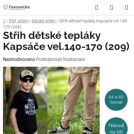
Přejít
Hledat
NÁKUP
na
obsah
KOŠÍK
Domů
/
PDF střihy
/
Dětské střihy
/
Střih dětské tepláky Kapsáče vel.140-
170 (209)
Střih dětské tepláky
Kapsáče vel.140-170 (209)
Průměrné
Neohodnoceno
Podrobnosti hodnocení
hodnocení
produktu
je
0,0
z
5
hvězdiček.