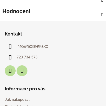
Hodnocení
Z
á
Kontakt
p
a
info
@
fazonetka.cz
t
í
723 734 578
Informace pro vás
Jak nakupovat