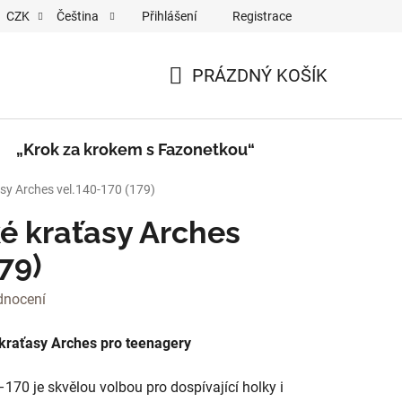
Přihlášení
Registrace
CZK
Čeština
a krokem s Fazonetkou“
Videa
PRÁZDNÝ KOŠÍK
NÁKUPNÍ
KOŠÍK
„Krok za krokem s Fazonetkou“
asy Arches vel.140-170 (179)
ké kraťasy Arches
79)
dnocení
 kraťasy Arches pro teenagery
–170 je skvělou volbou pro dospívající holky i