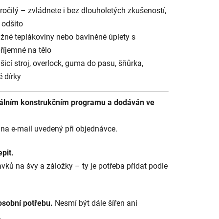
očilý – zvládnete i bez dlouholetých zkušeností,
 odšito
žné teplákoviny nebo bavlněné úplety s
říjemné na tělo
šicí stroj, overlock, guma do pasu, šňůrka,
 dírky
onálním konstrukčním programu a dodáván ve
na e-mail uvedený při objednávce.
epit.
avků na švy a záložky – ty je potřeba přidat podle
osobní potřebu.
Nesmí být dále šířen ani
.