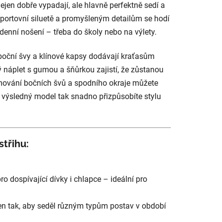
é nejen dobře vypadají, ale hlavně perfektně sedí a
sportovní siluetě a promyšleným detailům se hodí
 denní nošení – třeba do školy nebo na výlety.
 boční švy a klínové kapsy dodávají kraťasům
 náplet s gumou a šňůrkou zajistí, že zůstanou
mování bočních švů a spodního okraje můžete
 výsledný model tak snadno přizpůsobíte stylu
střihu:
ro dospívající dívky i chlapce – ideální pro
žen tak, aby seděl různým typům postav v období