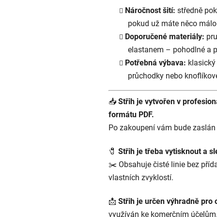
Náročnost šití:
středně pokr
pokud už máte něco málo
Doporučené materiály:
pru
elastanem – pohodlné a p
Potřebná výbava:
klasický 
průchodky nebo knoflíkové
📥
Střih je vytvořen v profesi
formátu PDF.
Po zakoupení vám bude zaslán 
🧷
Střih je třeba vytisknout a sl
✂️ Obsahuje čisté linie bez příd
vlastních zvyklostí.
📩
Střih je určen výhradně pro 
využíván ke komerčním účelům