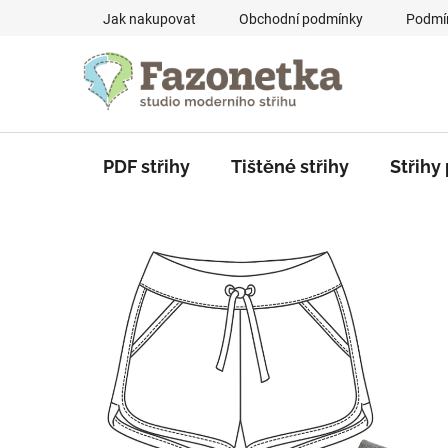
Přejít
Jak nakupovat
Obchodní podmínky
Podmín
na
obsah
PDF střihy
Tištěné střihy
Střihy