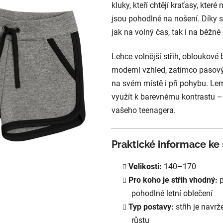
kluky, kteří chtějí kraťasy, kter
z
jsou pohodlné na nošení. Díky 
5
jak na volný čas, tak i na běžné
hvězdiček.
Lehce volnější střih, obloukové
moderní vzhled, zatímco pasový
na svém místě i při pohybu. Le
využít k barevnému kontrastu –
vašeho teenagera.
Praktické informace ke 
Velikosti:
140–170
Pro koho je střih vhodný:
p
pohodlné letní oblečení
Typ postavy:
střih je navr
růstu