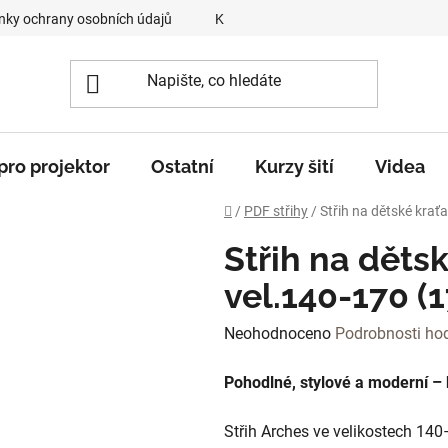
ky ochrany osobních údajů
Kontakty
O mně
„Krok z
 pro projektor
Ostatní
Kurzy šití
Videa
Domů
/
PDF střihy
/
Střih na dětské krať
Střih na děts
vel.140-170 (1
Průměrné
Neohodnoceno
Podrobnosti ho
hodnocení
Pohodlné, stylové a moderní –
produktu
je
Střih Arches ve velikostech 140
0,0