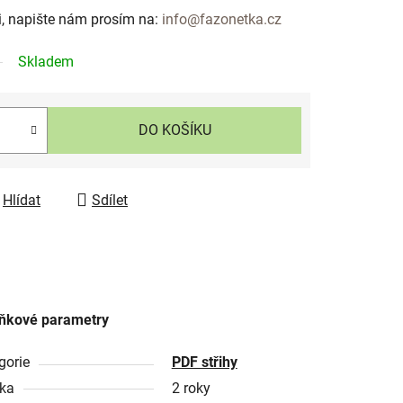
i, napište nám prosím na:
info@fazonetka.cz
Skladem
DO KOŠÍKU
Hlídat
Sdílet
ňkové parametry
gorie
PDF střihy
ka
2 roky