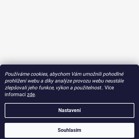
Používáme cookies, abychom Vám umožnili pohodlné
Sledovat na Instagramu
prohlížení webu a díky analýze provozu webu neustále
zlepšovali jeho funkce, výkon a použitelnost
.. Více
Facebook
informací
zde
.
Nastavení
Souhlasím
Vytvořil Shoptet
Copyright 2026
Fazonetka
. Všechna práva vyhrazena.