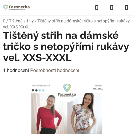
Přejít
Hledat
NÁKUP
na
obsah
KOŠÍK
Domů
/
Tištěné střihy
/
Tištěný střih na dámské tričko s netopýřími rukávy
vel. XXS-XXXL
Tištěný střih na dámské
tričko s netopýřími rukávy
vel. XXS-XXXL
Průměrné
1 hodnocení
Podrobnosti hodnocení
hodnocení
produktu
je
5,0
z
5
hvězdiček.