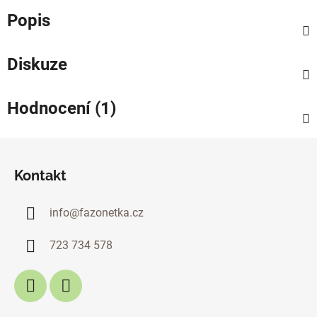
Popis
Diskuze
Hodnocení (1)
Z
á
Kontakt
p
a
info
@
fazonetka.cz
t
í
723 734 578