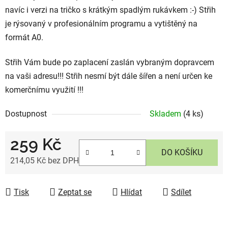
navíc i verzi na tričko s krátkým spadlým rukávkem :-) Střih
je rýsovaný v profesionálním programu a vytištěný na
formát A0.
Střih Vám bude po zaplacení zaslán vybraným dopravcem
na vaši adresu!!! Střih nesmí být dále šířen a není určen ke
komerčnímu využití !!!
Dostupnost
Skladem
(4 ks)
259 Kč
DO KOŠÍKU
214,05 Kč bez DPH
Měrná cena:
Tisk
Zeptat se
Hlídat
Sdílet