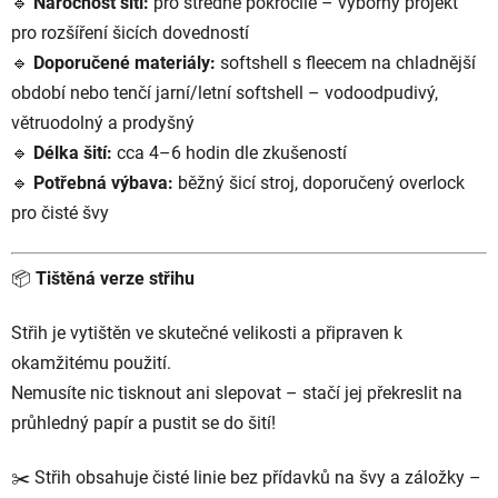
🔹
Náročnost šití:
pro středně pokročilé – výborný projekt
pro rozšíření šicích dovedností
🔹
Doporučené materiály:
softshell s fleecem na chladnější
období nebo tenčí jarní/letní softshell – vodoodpudivý,
větruodolný a prodyšný
🔹
Délka šití:
cca 4–6 hodin dle zkušeností
🔹
Potřebná výbava:
běžný šicí stroj, doporučený overlock
pro čisté švy
📦
Tištěná verze střihu
Střih je vytištěn ve skutečné velikosti a připraven k
okamžitému použití.
Nemusíte nic tisknout ani slepovat – stačí jej překreslit na
průhledný papír a pustit se do šití!
✂️ Střih obsahuje čisté linie bez přídavků na švy a záložky –