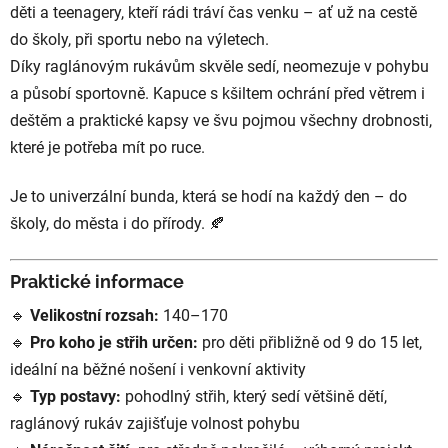
děti a teenagery, kteří rádi tráví čas venku – ať už na cestě
do školy, při sportu nebo na výletech.
Díky raglánovým rukávům skvěle sedí, neomezuje v pohybu
a působí sportovně. Kapuce s kšiltem ochrání před větrem i
deštěm a praktické kapsy ve švu pojmou všechny drobnosti,
které je potřeba mít po ruce.
Je to univerzální bunda, která se hodí na každý den – do
školy, do města i do přírody. 🍂
Praktické informace
🔹
Velikostní rozsah:
140–170
🔹
Pro koho je střih určen:
pro děti přibližně od 9 do 15 let,
ideální na běžné nošení i venkovní aktivity
🔹
Typ postavy:
pohodlný střih, který sedí většině dětí,
raglánový rukáv zajišťuje volnost pohybu