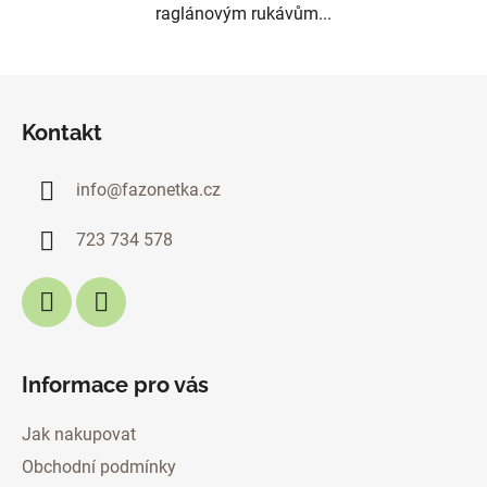
raglánovým rukávům...
Z
á
Kontakt
p
a
info
@
fazonetka.cz
t
í
723 734 578
Informace pro vás
Jak nakupovat
Obchodní podmínky