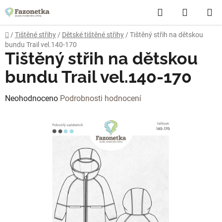
Přejít
Hledat
NÁKUP
na
obsah
KOŠÍK
Domů
/
Tištěné střihy
/
Dětské tištěné střihy
/
Tištěný střih na dětskou
bundu Trail vel.140-170
Tištěný střih na dětskou
bundu Trail vel.140-170
Průměrné
Neohodnoceno
Podrobnosti hodnocení
hodnocení
produktu
je
0,0
z
5
hvězdiček.