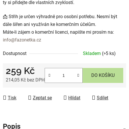
ty si přidejte dle vlastních zvyklostí.
📩 Střih je určen výhradně pro osobní potřebu. Nesmí být
dále šířen ani využíván ke komerčním účelům.
Máte-li zájem o komerční licenci, napište mi prosím na:
info@fazonetka.cz
Dostupnost
Skladem
(>5 ks)
259 Kč
DO KOŠÍKU
214,05 Kč bez DPH
Měrná cena:
Tisk
Zeptat se
Hlídat
Sdílet
Popis