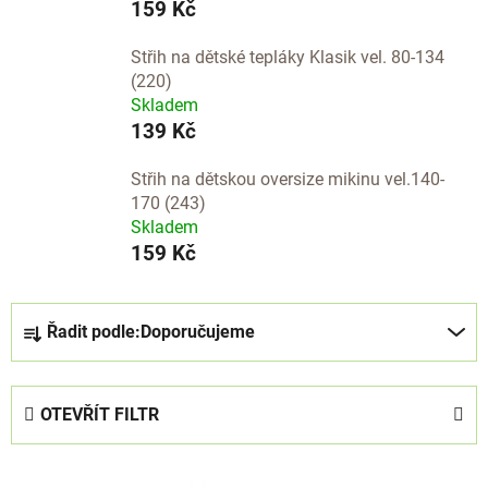
159 Kč
Střih na dětské tepláky Klasik vel. 80-134
(220)
Skladem
139 Kč
Střih na dětskou oversize mikinu vel.140-
170 (243)
Skladem
159 Kč
Ř
Řadit podle:
Doporučujeme
a
z
e
OTEVŘÍT FILTR
n
í
V
p