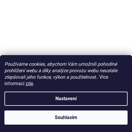
Používáme cookies, abychom Vám umožnili pohodlné
prohlížení webu a díky analýze provozu webu neustále
zlepšovali jeho funkce, výkon a použitelnost
.. Více
informací
zde
.
Střih dětské tepláky Kapsáčky vel.80-134 (208)
Skladem
Nastavení
114,88 Kč bez DPH
139 Kč
Souhlasím