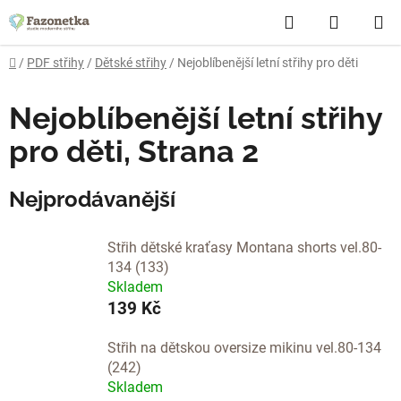
Přejít
Hledat
NÁKUP
na
obsah
KOŠÍK
Domů
/
PDF střihy
/
Dětské střihy
/
Nejoblíbenější letní střihy pro děti
Nejoblíbenější letní střihy
pro děti
, Strana 2
Nejprodávanější
Střih dětské kraťasy Montana shorts vel.80-
134 (133)
Skladem
139 Kč
Střih na dětskou oversize mikinu vel.80-134
(242)
Skladem