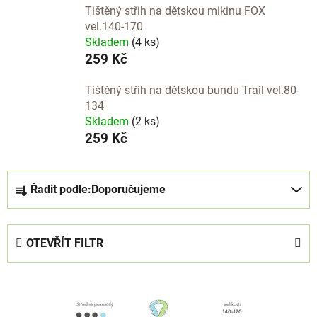
Tištěný střih na dětskou mikinu FOX
vel.140-170
Skladem
(4 ks)
259 Kč
Tištěný střih na dětskou bundu Trail vel.80-
134
Skladem
(2 ks)
259 Kč
Ř
Řadit podle:
Doporučujeme
a
z
e
OTEVŘÍT FILTR
n
í
V
p
ý
r