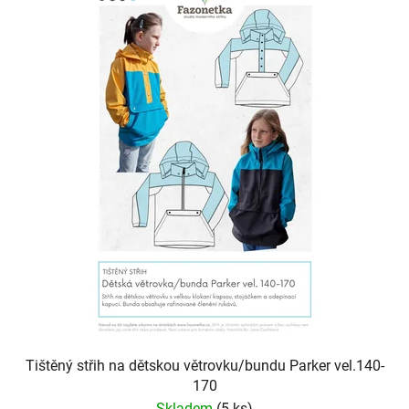
p
o
i
d
s
u
p
k
r
t
o
ů
d
u
k
t
ů
Tištěný střih na dětskou větrovku/bundu Parker vel.140-
170
Skladem
(5 ks)