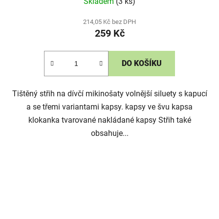
Skladem
(3 ks)
214,05 Kč bez DPH
259 Kč
DO KOŠÍKU
Tištěný střih na dívčí mikinošaty volnější siluety s kapucí
a se třemi variantami kapsy. kapsy ve švu kapsa
klokanka tvarované nakládané kapsy Střih také
obsahuje...