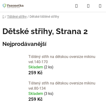
Přejít
Hledat
NÁKUP
na
obsah
KOŠÍK
Domů
/
Tištěné střihy
/
Dětské tištěné střihy
Dětské střihy
, Strana 2
Nejprodávanější
Tištěný střih na dětskou oversize mikinu
vel.140-170
Skladem
(2 ks)
259 Kč
Tištený střih na dětskou oversize mikinu
vel.80-134
Skladem
(3 ks)
259 Kč