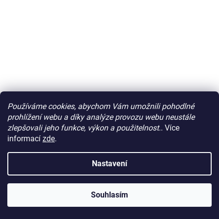
Používáme cookies, abychom Vám umožnili pohodlné
prohlížení webu a díky analýze provozu webu neustále
zlepšovali jeho funkce, výkon a použitelnost
.. Více
informací
zde
.
Nastavení
Tištěný střih na dětskou mikinu Raglan klasik vel. 140-
170
Skladem
(5 ks)
Souhlasím
214,05 Kč bez DPH