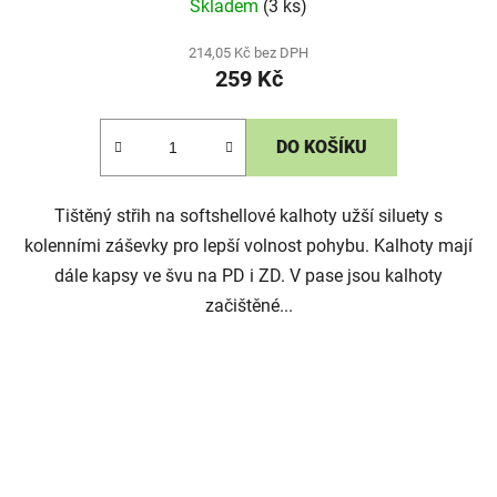
Skladem
(3 ks)
214,05 Kč bez DPH
259 Kč
DO KOŠÍKU
Tištěný střih na softshellové kalhoty užší siluety s
kolenními záševky pro lepší volnost pohybu. Kalhoty mají
dále kapsy ve švu na PD i ZD. V pase jsou kalhoty
začištěné...